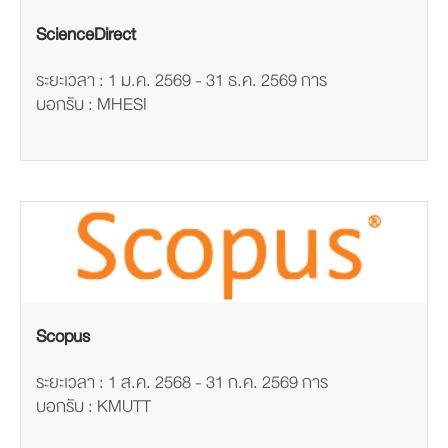
ScienceDirect
ระยะเวลา : 1 ม.ค. 2569 - 31 ธ.ค. 2569 การ
บอกรับ : MHESI
Scopus
ระยะเวลา : 1 ส.ค. 2568 - 31 ก.ค. 2569 การ
บอกรับ : KMUTT