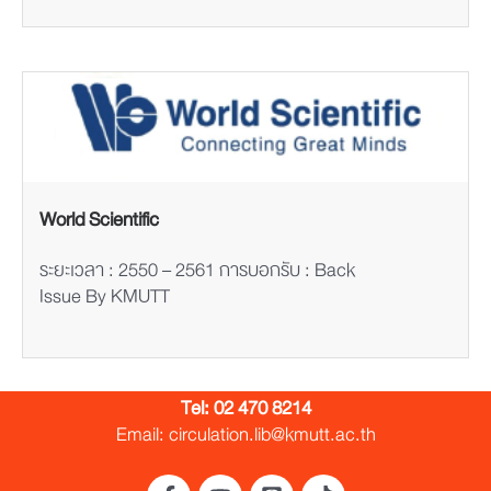
World Scientific
ระยะเวลา : 2550 – 2561 การบอกรับ : Back
Issue By KMUTT
Tel:
02 470 8214
Email: circulation.lib@kmutt.ac.th