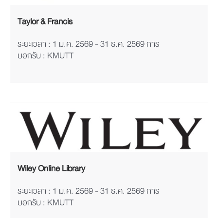
Taylor & Francis
ระยะเวลา : 1 ม.ค. 2569 - 31 ธ.ค. 2569 การ
บอกรับ : KMUTT
Wiley Online Library
ระยะเวลา : 1 ม.ค. 2569 - 31 ธ.ค. 2569 การ
บอกรับ : KMUTT