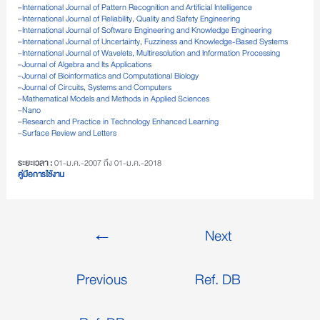
–
International Journal of Pattern Recognition and Artificial Intelligence
–
International Journal of Reliability, Quality and Safety Engineering
–
International Journal of Software Engineering and Knowledge Engineering
–
International Journal of Uncertainty, Fuzziness and Knowledge-Based Systems
–
International Journal of Wavelets, Multiresolution and Information Processing
–
Journal of Algebra and Its Applications
–
Journal of Bioinformatics and Computational Biology
–
Journal of Circuits, Systems and Computers
–
Mathematical Models and Methods in Applied Sciences
–
Nano
–
Research and Practice in Technology Enhanced Learning
–
Surface Review and Letters
ระยะเวลา :
01-ม.ค.-2007 ถึง 01-ม.ค.-2018
คู่มือการใช้งาน
←
Next
Previous
Ref. DB