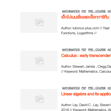
MATHEMATICS
PDF
PRE - COURSE
คณ
เอ็กโปเนนเชี่ยลและล็อกการิทึม
Author: tutoroui-plus.com // Year
Functions, Logarithms //
MATHEMATICS
PDF
PRE - COURSE
คณ
Calculus : early transcenden
Author: Stewart, James , Clegg Da
// Keyword: Mathematics, Calculus
MATHEMATICS
PDF
PRE - COURSE
คณ
Linear algebra and its applic
Author: Lay, David C , Lay, Steven 
2016 // Keyword: Mathematics, Al