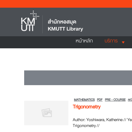
หน้าหลัก
บริการ
MATHEMATICS
PDF
PRE - COURSE
คณ
Trigonometry
Author: Yoshiwara, Katherine // Y
Trigonometry //