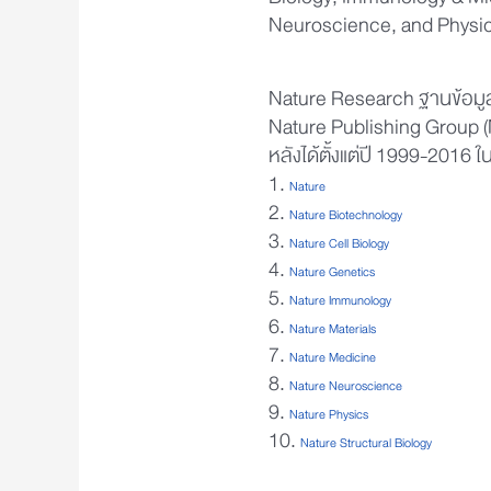
Biology, Immunology & Mic
Neuroscience, and Physi
Nature Research ฐานข้อมู
Nature Publishing Group 
หลังได้ตั้งแต่ปี 1999-2016 ใน
1.
Nature
2.
Nature Biotechnology
3.
Nature Cell Biology
4.
Nature Genetics
5.
Nature Immunology
6.
Nature Materials
7.
Nature Medicine
8.
Nature Neuroscience
9.
Nature Physics
10.
Nature Structural Biology