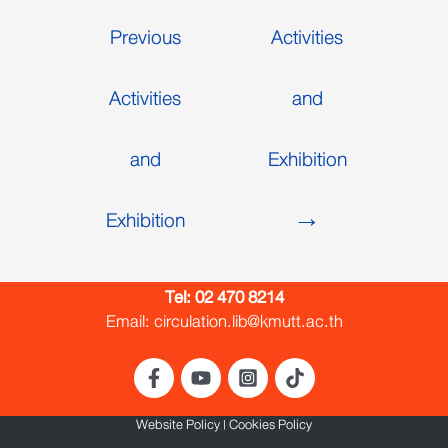
Previous
Activities
Activities
and
and
Exhibition
Exhibition
→
Tel:
02 470 8214
Email: circulation.lib@kmutt.ac.th
Website Policy
|
Cookies Policy