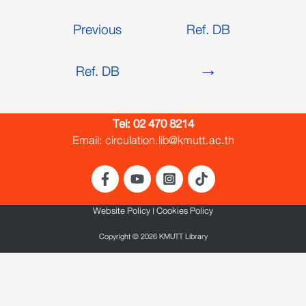
Previous
Ref. DB
Ref. DB
→
Tel:
02 470 8214
Email: circulation.lib@kmutt.ac.th
Website Policy
|
Cookies Policy
Copyright © 2026 KMUTT Library