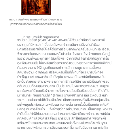
พระบาทสมเด็จพระพุทธยอดฟ้าจุฬาโลกมหาราช
(ภาพจากหนังสือพระแสงราชศัสตราประจำเมือง)
7. พระบารมีปรากฏอภินิหาร
วรมัย กบิลสิงห์ (2540 : 41-42, 48-49) ได้เขียนเล่าเกี่ยวกับพระบารมี
ปรากฏอภินิหารว่า “ เมื่อสมเด็จพระเจ้าตากสินฯ เสด็จจะไปตีเมือง
นครศรีธรรมราชโดยได้เสด็จไปทางเรือ บังเกิดพายุคลื่นลมหนัก และเรือรบ
ข้าราชการในกองหลวง และกองหลังบ้างล่ม บ้างแตก บ้างเข้าจอดแอบบังอยู่
ในอ่าว สมเด็จพระพุทธเจ้า (สมเด็จพระเจ้าตากสิน) จึงดำรัสให้ปลูกศาลขึ้น
สูงเพียงตาบนฝั่ง ให้แต่งตั้งเครื่องกระยาสังเวยบวงสรวงเทพารักษ์อันพิทักษ์
ท้องมหาสมุทร ให้จัดธูปเทียนกระทำการสักการะบูชาและทรงตั้งพระ
สัตยาธิษฐาน เอาคุณพระศรีรัตนตรัยเป็นที่ตั้งกับทั้งพระบารมีซึ่งทรง
บำเพ็ญมาแต่บรรพชาติและในปัจจุบัน ขอจงดลบัลดาลให้คลื่นลมสงบใน
บัดนั้น ด้วยเดชะอำนาจพระราชกฤษฎาธิการอภินิหารบารมีเป็นมหัศจรรย์
คลื่นลมนั้นก็สงบสงัดราบคาบ เป็นประจักษ์ในขณะทรงพระสัตยา ธิษฐาน
และเรือพระที่นั่งและเรือข้าราชการทั้งหลาย ล้วนเป็นเรือรบน้อยๆ ก็ไปได้ใน
มหาสมุทรหาอันตรายมิได้ ” (จากพระราชพงศาวดาร เล่ม 2 ตอน 2 หน้า
18) “… และในการไปตีเมืองเชียงใหม่ เมื่อทรงยกกองทัพถึงตำบลลุ่มเหลือง
เสด็จหยุดประทับแรม ณ พลับพลาในค่ายนั้น และครั้งนั้นเป็นเทศกาลคิมหั
นตฤดู กันดารด้วยน้ำ … จึงดำรัสว่า “ อย่าปรารมภ์เลย เป็นภารธุระของเรา
ค่ำวันนี้อย่าให้ตีฆ้องยามเลย จงกำหนดแต่นาฬิกาไว้เพลาห้าทุ่ม เราจะให้ฝน
ตกลงจนได้ ” แล้วจึงดำรัสสั่งพระยาราชประสิทธิ์ให้ปลูกศาลเพียงตา ตั้ง
เครื่องพลีกรรมบวงสรวงเทพยดาบนเขาแล้ว จึงทรงตั้งพระสัตยาธิษฐาน
เอาพระบรมโพธิสมภารบารมีของพระองค์ ซึ่งทรงสันนิจยาการมาแต่อดีต