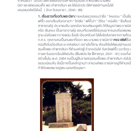
จะเห็นได้ว่า นักประวัติศาสตร์คงจะยังหาข้อสรุปไม่ได้ สำหรับพระนามพระ
บิดา และแซ่ของสมเด็จ พระเจ้าตากสินฯ และได้มีนักประวัติศาสตร์ท่านหนึ่งได้
เสนอแนวคิดไว้ดังนี้ ( วีณา โรจนราธา , 2540 : 86)
1. เรื่องราวเกี่ยวกับพระบิดา
ภายหลังตรวจสอบว่าชื่อ “ ไหยฮอง ” เป็นชื่
แต้จิ๋ว ออกเสียงจีนกลางว่า “ ไห่เฟิง ” แต้จิ๋วว่า “ ไฮ้ฮง ” หนังสือ “ ซือสือเอ๋อเ
สาธารณรัฐ ประชาชนจีน ยุคหลังราชวงศ์แมนจูแล้ว ให้ข้อมูลว่าพระราชบิด
หรือ เซิ่นหยง เป็นชาวกวางตุ้ง ชอบเที่ยวเตร่ใช้เงินจนยากจนลงจึงอพยพม
ฐานะมั่งคั่งเพราะการพนัน ซึ่งนิธิ เอียวศรีวงศ์ ได้ตั้งข้อสังเกตจากการศึ
ก.ศ.ร. กุหลาบคงเป็นคนแรกที่ออก พระนามพระราชบิดาว่า
หยง แซ่แต้
ซึ่
หนังสือในเมืองจีนระยะหลังต่อมา อย่างไรก็ตาม ต้วนลี่เซิงได้พบสุสาน
สมเด็จพระเจ้าตากสินฯ ที่ตำบลหัวฟู่ อำเภอเฉิงไห่ จังหวัดแต้จิ๋ว (เฉาโจว
ทางตะวันออกเฉียงใต้ของจีน (พิมพ์ประไพ พิศาลกุล, 2541 : 91) รวมทั้ง
สร้างขึ้นใน พ.ศ. 2464 คงเป็นผู้สืบราชสกุลสมเด็จพระเจ้าตากสินฯ ส่
ธรรมเนียมจีน สิ่งนี้อาจเป็นหลักฐานว่า สายวงศ์พระราชบิดาอยู่ที่ตำบลนั้น ซึ
ทำให้อพยพมาอยู่พระนครศรีอยุธยา