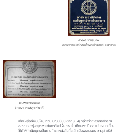
ดวงพระราชสมภพ
(ภาพจากหนังสือสมเด็จพระเจ้าตากสินมหาราช)
ดวงพระราชสมภพ
(ภาพจากหอสมุดแห่งชาติ)
แต่หนังสือที่เขียนโดย ทวน บุณยนิยม (2513 : 4) กล่าวว่า “ ลุพุทธศักราช
2277 เวลารุ่งอรุณของวันอาทิตย์ ขึ้น 15 ค่ำ เดือนหก ปีขาล แม่นางนกเอี้ยง
ก็ได้ให้กำเนิดบุตรเป็นชาย ” และหนังสือที่ระลึกเปิดพระบรมราชานุสาวรีย์