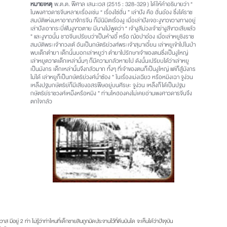
หมายเหตุ
พ.ต.ต. พิศาล เสนะเวส (2515 : 328-329 ) ได้ให้คำอธิบายว่า “
ในพงศาวดารจีนหลายเรื่องเช่น “ เรื่องไซ่ฮั่น ” เล่าปัง คือ ฮั่นอ๋อง ซึ่งได้ราช
สมบัติแห่งมหาอาณาจักรจีน ก็มีนิมิตเรื่องงู เมื่อเล่าปังเจอะงูขาวขวางทางอยู่
เล่าปังเอากระบี่ฟันงูขาวตาย มีนางไม้พูดว่า “ เจ้างูสีม่วงเจ้าฆ่างูสีขาวเสียแล้ว
” และงูขาวนั้น ชาวจีนเปรียบว่าเป็นห้างอี๋ หรือ ฌ้อปาอ๋อง เมื่อเล่าหยูชิงราช
สมบัติพระเจ้ากวงเต้ อันเป็นกษัตริย์วงศ์พระเจ้าสุมาเอี๋ยน เล่าหยูเข้าไปในป่า
พบเด็กตำยา เด็กนั้นบอกเล่าหยูว่า ตำยาไปรักษาเจ้าของตนซึ่งเป็นงูใหญ่
เล่าหยูตวาดเด็กเหล่านั้นๆ ก็มีความกลัวหายไป ดังนั้นเปรียบได้ว่าเล่าหยู
เป็นมังกร เด็กเหล่านั้นจึงกลัวมาก ทั้งๆ ที่เจ้าของตนก็เป็นงูใหญ่ แต่ก็สู้มังกร
ไม่ได้ เล่าหยูก็เป็นกษัตริย์วงศ์น่ำซ้อง ” ในเรื่องเม่งเฉียว หรือหมิงเฉา จูง่วน
เหล็งปฐมกษัตริย์ก็มีเสียงอสรพิษอยู่บนศีรษะ จูง่วน เหล็งก็ได้เป็นปฐม
กษัตริย์ราชวงศ์เหม็งหรือหมิง ” ท่านไหฮองคงไม่เคยอ่านพงศาวดารจีนจึง
ตกใจกลัว
ส มีอยู่ 2 ท่า ไม่รู้ว่าท่าไหนที่เด็กชายสินถูกมัดประจานไว้ที่ตีนบันได จะเห็นได้ว่าปัจจุบัน