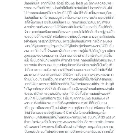
ปลอดภัยและยากที่ผู้ใดจะล่วงรู้ ส่วนพระโอรส พระธิดา ตลอดจนพระ
ชายา นางห้ามที่มีพระหน่อแล้วก็เป็นที่ประจักษ์ชัด ไม่อาจหลีกเลี่ยงได้
ไม่ว่าจะหลบซ่อนหนีไปทางไหนก็ไม่มีวันพ้น ก็จำต้องเสี่ยงตายอยู่ด้วย
กันอันเป็นภาวะที่จำยอมอยู่แล้ว ครั้นหมดขวากหนามแล้ว พระองค์ก็ได้
เสด็จขึ้นครองราชย์สมบัติเป็นพระมหากษัตริย์อย่างสมบูรณ์ ที่ขยับ
ขยายข้าราชบริพารออกไปให้พ้นราชภัยในครั้งนั้น บางส่วนก็คงได้กลับ
เข้ามา บางส่วนหรือบางคนก็อาจจะหลงเลยไปไม่ได้กลับเข้ามาสู่ฐานะอัน
ควรอย่างนี้ก็คงจะมีได้ หรือไม่พระองค์เองนั่นแหละ อาจจะทรงติดต่อกัน
อย่างลับๆ ทรงฝากฝังข้าราชบริพารผู้ใกล้ชิดสนิทพระทัยไว้ ทรงมอบ
หมายให้ดูแลและทะนุบำรุงอย่างมิให้ผู้ใดล่วงรู้หรือแพร่งพรายได้เป็นอัน
ขาด กรณีอย่างนี้ เจ้าพระยาจักรีนอกราชการผู้นั้น จึงได้อยู่ในฐานะบิดา
บุญธรรมของขุนหลวงตาก เป็นการปกป้องสายเลือดขัตติยสกุลไว้ชั้น
หนึ่ง ซึ่งนับว่าพ้นภัยพิบัติที่จะเข้ามาสู่ราชตระกูลอันเต็มไปด้วยแรงริษยา
อาฆาตนั้น ถ้าเรามองปฤษณาในรูปการณ์ดังกล่าวมาแล้วก็เป็นเรื่องที่
น่าคิดและชวนฉงนยิ่ง เพราะเราได้พบร่องรอยบางอย่างที่น่าใส่ใจซึ่งได้
พยายามกล่าวมาแล้วแต่ต้นว่า วิถีชีวิตการรับราชการของขุนหลวงตาก
ดำเนินไปอย่างรวดเร็วมาก การที่กล่าวอย่างนี้ก็เป็นข้อที่น่าสังเกตอยู่
มากทีเดียว เพราะเราได้ปีประสูติที่แน่ชัดสำหรับพระองค์ท่านว่า ประสูติ
ในปีพุทธศักราช 2277 อันเป็นระยะที่สมเด็จพระเจ้าบรมโกศทรงผ่านไอ
ศวรรยาธิปัตย์ ครองสมบัติมาแล้ว 1 ปี เมื่อสิ้นรัชกาลสมเด็จพระเจ้า
บรมโกศ ในปีพุทธศักราช 2301 นั้น ขุนตากทรงมีพระชนม์เพียง 24
พรรษา ตั้งแต่นั้นมาจนกระทั่งถึงพุทธศักราช 2310 ก็สิ้นสมัยกรุง
ศรีอยุธยาเป็นราชธานีในแผ่นดินขุนหลวงสุริยามรินทร์ หรือพระเจ้าเอก
ทัศน์ ซึ่งครองราชย์อยู่ได้เพียง 9 ปี เท่านั้น ในตอนที่เสียกรุงครั้ง
สุดท้ายหมดสมัยอยุธยานี้ ขุนหลวงตากทรงมีพระชนมายุได้ 33 พรรษา
ตำแหน่งครั้งสุดท้ายในราชการของพระองค์ท่านคือ พระยาวชิรปราการ
หรือพระยากำแพงเพชร ซึ่งเป็นเมืองด่านสำคัญของกรุงศรีอยุธยา และ
เป็นแหล่งประชุมทัพใหญ่ของทหารทางฝ่ายพระนครศรีอยุธยาทุกครั้งที่