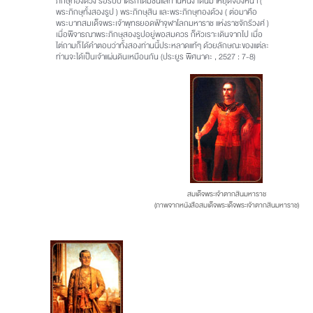
ภิกษุทองด้วง รอรับบาตรก็ได้มีซินแสท่านหนึ่ง เดินมาหยุดจ้องหน้า (
พระภิกษุทั้งสองรูป ) พระภิกษุสิน และพระภิกษุทองด้วง ( ต่อมาคือ
พระบาทสมเด็จพระเจ้าพุทธยอดฟ้าจุฬาโลกมหาราช แห่งราชจักรีวงศ์ )
เมื่อพิจารณาพระภิกษุสองรูปอยู่พอสมควร ก็หัวเราะเดินจากไป เมื่อ
ไต่ถามก็ได้คำตอบว่าทั้งสองท่านนี้ประหลาดแท้ๆ ด้วยลักษณะของแต่ละ
ท่านจะได้เป็นเจ้าแผ่นดินเหมือนกัน (ประยูร พิศนาคะ , 2527 : 7-8)
สมเด็จพระเจ้าตากสินมหาราช
(ภาพจากหนังสือสมเด็จพระเด็จพระเจ้าตากสินมหาราช)