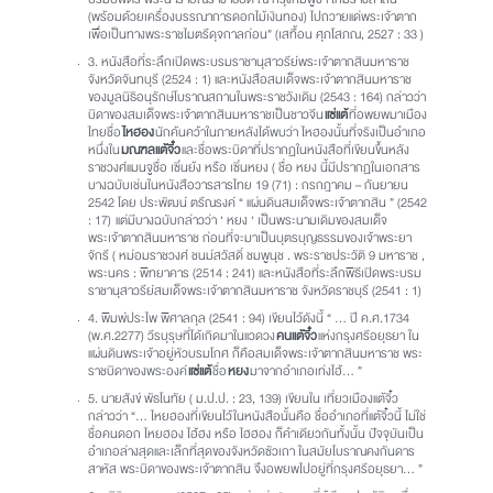
บรมบพิตร พระนารายณ์ราชาธิบดี ณ กรุงกัมพูชา ให้มีราชสาส์น
(พร้อมด้วยเครื่องบรรณาการดอกไม้เงินทอง) ไปถวายแด่พระเจ้าตาก
เพื่อเป็นทางพระราชไมตรีดุจกาลก่อน” (เสทื้อน ศุภโสภณ, 2527 : 33 )
3. หนังสือที่ระลึกเปิดพระบรมราชานุสาวรีย์พระเจ้าตากสินมหาราช
จังหวัดจันทบุรี (2524 : 1) และหนังสือสมเด็จพระเจ้าตากสินมหาราช
ของมูลนิธิอนุรักษ์โบราณสถานในพระราชวังเดิม (2543 : 164) กล่าวว่า
บิดาของสมเด็จพระเจ้าตากสินมหาราชเป็นชาวจีน
แซ่แต้
ที่อพยพมาเมือง
ไทยชื่อ
ไหฮอง
นักค้นคว้าในภายหลังได้พบว่า ไหฮองนั้นที่จริงเป็นอำเภอ
หนึ่งใน
มณฑลแต้จิ๋ว
และชื่อพระบิดาที่ปรากฏในหนังสือที่เขียนขึ้นหลัง
ราชวงศ์แมนจูชื่อ เซิ่นย้ง หรือ เซิ่นหยง ( ชื่อ หยง นี้มีปรากฏในเอกสาร
บางฉบับเช่นในหนังสือวารสารไทย 19 (71) : กรกฎาคม – กันยายน
2542 โดย ประพัฒน์ ตรีณรงค์ “ แผ่นดินสมเด็จพระเจ้าตากสิน ” (2542
: 17) แต่มีบางฉบับกล่าวว่า ‘ หยง ‘ เป็นพระนามเดิมของสมเด็จ
พระเจ้าตากสินมหาราช ก่อนที่จะมาเป็นบุตรบุญธรรมของเจ้าพระยา
จักรี ( หม่อมราชวงศ์ ชนม์สวัสดิ์ ชมพูนุช . พระราชประวัติ 9 มหาราช ,
พระนคร : พิทยาคาร (2514 : 241) และหนังสือที่ระลึกพิธีเปิดพระบรม
ราชานุสาวรีย์สมเด็จพระเจ้าตากสินมหาราช จังหวัดราชบุรี (2541 : 1)
4. พิมพ์ประไพ พิศาลกุล (2541 : 94) เขียนไว้ดังนี้ “ … ปี ค.ศ.1734
(พ.ศ.2277) วีรบุรุษที่ได้เกิดมาในแวดวง
คนแต้จิ๋ว
แห่งกรุงศรีอยุธยา ใน
แผ่นดินพระเจ้าอยู่หัวบรมโกศ ก็คือสมเด็จพระเจ้าตากสินมหาราช พระ
ราชบิดาของพระองค์
แซ่แต้
ชื่อ
หยง
มาจากอำเภอเท่งไฮ้… ”
5. นายสังข์ พัธโนทัย ( ม.ป.ป. : 23, 139) เขียนใน เที่ยวเมืองแต้จิ๋ว
กล่าวว่า “… ไหยฮองที่เขียนไว้ในหนังสือนั้นคือ ชื่ออำเภอที่แต้จิ๋วนี้ ไม่ใช่
ชื่อคนดอก ไหยฮอง ไฮ้ฮง หรือ ไฮฮอง ก็คำเดียวกันทั้งนั้น ปัจจุบันเป็น
อำเภอล่างสุดและเล็กที่สุดของจังหวัดซัวเถา ในสมัยโบราณคงกันดาร
สาหัส พระบิดาของพระเจ้าตากสิน จึงอพยพไปอยู่ที่กรุงศรีอยุธยา… ”