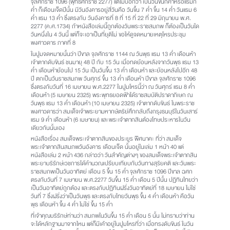
จุลศักราช 1096 (พุทธศักราช 2277) แต่ไม่บอกว่า เป็นวันขึ้นกี่ค่ำหรือแรมกี่
ค่ำ ก็เดือนเจ็ดปีนั้น มีวันอังคารอยู่สี่วันคือ วันขึ้น 7 ค่ำ ขึ้น 14 ค่ำ วันแรม 6
ค่ำ แรม 13 ค่ำ ซึ่งตรงกับ วันอังคารที่ 8 ที่ 15 ที่ 22 ที่ 29 มิถุนายน พ.ศ.
2277 (ค.ศ.1734) ถ้าหนังสือเล่มนี้ถูกต้องวันพระราชสมภพ ก็ต้องเป็นวันใด
วันหนึ่งใน 4 วันนี้ แต่ก็จะเอาเป็นที่ยุติไม่ ขอให้ดูจดหมายเหตุโหรประชุม
พงศาวดาร ภาคที่ 8
ในปูมจดหมายนั้นว่า ปีขาล จุลศักราช 1144 ณ วันพุธ แรม 13 ค่ำ เดือนห้า
เจ้าตากดับขันธ์ ชนมายุ 48 ปี กับ 15 วัน เมื่อทดย้อนหลังจากวันพุธ แรม 13
ค่ำ เดือนห้าย้อนไป 15 วัน เป็นวันขึ้น 13 ค่ำ เดือนห้า และย้อนหลังไปอีก 48
ปี ตกเป็นวันราชสมภพ วันศุกร์ ขึ้น 13 ค่ำ เดือนห้า ปีขาล จุลศักราช 1096
ซึ่งตรงกับวันที่ 16 เมษายน พ.ศ.2277 ในปูมโหรนี้ว่า ณ วันศุกร์ แรม 8 ค่ำ
เดือนห้า (5 เมษายน 2325) พระพุทธยอดฟ้าได้ราชสมบัติปราดาภิเษก ณ
วันพุธ แรม 13 ค่ำ เดือนห้า (10 เมษายน 2325) เจ้าตากดับขันธ์ ในพระราช
พงศาวดารว่า สมเด็จเจ้าพระยามหากษัตริย์ศึกกลับถึงกรุงธนบุรีในวันเสาร์
แรม 9 ค่ำ เดือนห้า (6 เมษายน) และพระเจ้าตากสินต้องโทษประหารในวัน
เดียวกันนั้นเอง
หนังสือเรื่อง สมเด็จพระเจ้าตากสินของประยูร พิศนาคะ ที่ว่า สมเด็จ
พระเจ้าตากสินสมภพวันอังคาร เดือนเจ็ด นั้นอยู่ในเล่ม 1 หน้า 40 แต่
หนังสือเล่ม 2 หน้า 436 กล่าวว่า วันสำคัญต่างๆ ของสมเด็จพระเจ้าตากสิน
พระยาบริรักษ์เวชการได้คำนวณเปรียบเทียบกับวันทางสุริยคติ และวันพระ
ราชสมภพเป็นวันอาทิตย์ เดือน 5 ขึ้น 15 ค่ำ จุลศักราช 1096 ปีขาล ฉศก
ตรงกับวันที่ 7 เมษายน พ.ศ.2277 วันขึ้น 15 ค่ำ เดือน 5 ปีนั้น ปฏิทินไทยว่า
เป็นวันอาทิตย์ถูกต้อง และตรงกับปฏิทินฝรั่งวันอาทิตย์ที่ 18 เมษายน ไม่ใช่
วันที่ 7 ซึ่งฝรั่งว่าเป็นวันพุธ และตรงกับไทยวันพุธ ขึ้น 4 ค่ำ เดือนห้า คือวัน
พุธ เดือนห้า ขึ้น 4 ค่ำ ไม่ใช่ ขึ้น 15 ค่ำ
ที่เจ้าคุณบริรักษ์ท่านว่า สมภพในวันขึ้น 15 ค่ำ เดือน 5 นั้น ไม่ทราบว่าท่าน
จะได้หลักฐานมาจากไหน แต่ก็มีเค้าอยู่ในปูมโหรที่ว่า เมื่อทรงดับขันธ์ ในวัน