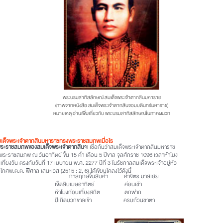
พระบรมสาทิสลักษณ์ สมเด็จพระเจ้าตากสินมหาราช
(ภาพจากหนังสือ สมเด็จพระเจ้าตากสินจอมบดินทร์มหาราช)
หมายเหตุ อ่านเพิ่มเกี่ยวกับ พระบรมสาทิสลักษณ์ในภาคผนวก
มเด็จพระเจ้าตากสินมหาราชทรงพระราชสมภพเมื่อไร
พระราชสมภพของสมเด็จพระเจ้าตากสินฯ
เชื่อกันว่าสมเด็จพระเจ้าตากสินมหาราช
พระราชสมภพ ณ วันอาทิตย์ ขึ้น 15 ค่ำ เดือน 5 ปีขาล จุลศักราช 1096 เวลาห้าโมง
เที่ยงวัน ตรงกับวันที่ 17 เมษายน พ.ศ. 2277 ปีที่ 3 ในรัชกาลสมเด็จพระเจ้าอยู่หัว
กศพ.ต.ต. พิศาล เสนะเวส (2515 : 2, 6) ได้เขียนโคลงไว้ดังนี้
กาลฤกษ์ขึ้นสิบห้า ค่ำจิตร มาสเฮย
เจ็ดสิบเมษอาทิตย์ ค่อนเช้า
ห้าโมงก่อนเที่ยงสถิต ตกฟาก
ปีเกิดบวกขาลเข้า ครบถ้วนชาตา