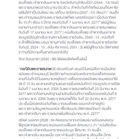
สมเด็จพระเจ้าตากสินมหาราช จังหวัดจันทบุรีเขียนไว้ว่า (2544 : 13) ทรงมี
พระราชสมภพเวลาประมาณ 05.00 น. สำหรับวันที่เกิดที่แน่นอนก็ยังหาข้อ
ยุติไม่ได้ว่าเป็นวันใดแน่ เช่น เสทื้อน ศุภโสภณ (2527 : 31) เขียนว่า “ สมเด็จ
พระเจ้ากรุงธนบุรีทรงพระราชสมภพที่พระนครศรีอยุธยา เมื่อวันอาทิตย์
ขึ้น 15 ค่ำ เดือน 5 ปีขาล ตรงกับวันที่ 7 เมษายน พ.ศ. 2277” แต่มีผู้เขียน
หลายท่านกล่าวว่า สมเด็จพระเจ้าตากสินมหาราชทรงพระราชสมภพตรง
กับวันที่ 17 เมษายน พ.ศ. 2277 ( หนังสือสมเด็จพระเจ้าตากสินมหาราช
ของมูลนิธิอนุรักษ์โบราณสถานในพระราชวังเดิม, 2543 : 13 ; หนังสือที่
ระลึกพิธีเปิดพระบรมราชานุสาวรีย์ สมเด็จพระเจ้าตากสินมหาราชจังหวัด
จันทบุรี, 2524 : 13 ; สนั่น ศิลากรณ์, 2531 : 3) แต่มีผู้ศึกษาประวัติศาสตร์
2 ท่านที่มีความเห็นต่างกันออกไปคือ
วีณา โรจนราธา (2540 : 86) ได้แสดงข้อคิดเห็นดังนี้
“
กรณีวันพระราชสมภพ
นิธิ เอียวศรีวงศ์ เสนอไว้ในหนังสือการเมืองไทย
สมัยพระเจ้ากรุงธนบุรี โดยใช้การคำนวณย้อนหลังจากวันเสด็จสวรรคต
ตามที่บันทึกไว้ในจดหมายเหตุโหรว่า เสด็จสวรรคตเมื่อพระชนมพรรษาได้
48 ปี 15 วัน และตามหลักฐานของชาวฝรั่งเศสบันทึกว่า ทรงถูกประหารชีวิต
ในวันที่ 7 เมษายน พ.ศ. 2325 วันพระราชสมภพคือวันที่ 23 มีนาคม พ.ศ.
2277 แต่หากถือตามหลักฐานฝ่ายไทยซึ่งบันทึกว่าเสด็จสวรรคตในวันที่ 6
เมษายน พ.ศ. 2356 วันพระราชสมภพก็คือ วันที่ 22 มีนาคม พ.ศ. 2277
ประเด็นนี้สอดคล้องกับที่พระบาทสมเด็จพระจอมเกล้าเจ้าอยู่หัว
พระราชทานข้อมูลแก่หมอสมิธ เพื่อเขียนประวัติศาสตร์ไทยว่า สมเด็จ
พระเจ้าตากสินฯ พระราชสมภพในเดือนมีนาคม พ.ศ. 2277”
สุจิตต์ วงษ์เทศ (2528 : 64 คัดลอกมาจากบทนิพนธ์บางเรื่องของหลวง
พิสูจน์พาณิชยลักษณ์ (หม่อมหลวงเพิ่มยศ อิศรเสนา ) ว่า “ หนังสือเรื่อง
สมเด็จพระเจ้าตากสินมหาราชของประยูร พิศนาคะ ว่า สมเด็จ
พระเจ้าตากสิน สมภพเมื่อ เวลา ห้าโมงเช้า วันอังคาร เดือนเจ็ด ปีขาล