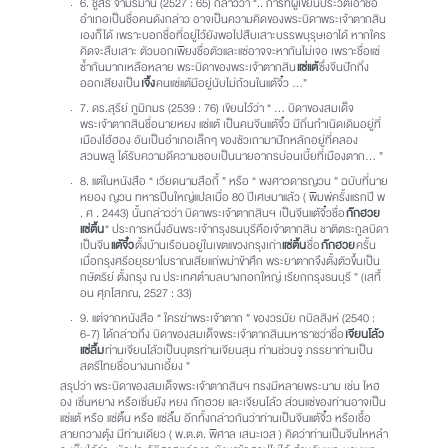
6. ชูสิริ จามรมาน (2527 : 65) กล่าวว่า “.. การที่ผู้เขียนประวัติเอาชื่อ
อำเภอเป็นชื่อคนดังกล่าว อาจเป็นความคิดของพระบิดาพระเจ้าตากสิน
เองก็ได้ เพราะบอกชื่อที่อยู่ไว้ยังพอไปสืบเสาะบรรพบุรุษเอาได้ หากใคร
คิดจะสืบเสาะ ตัวบอกเพียงชื่อตัวและแซ่อาจจะหากันไม่เจอ เพราะชื่อแซ่
ซ้ำกันมากเหลือหลาย พระบิดาของพระเจ้าตากสิน
แซ่แต้
ซึ่งจีนปักกิ่ง
ออกเสียงเป็น
เจิ้ง
คนแซ่แต้มีอยู่นับไม่ถ้วนในแต้จิ๋ว …”
7. ดร.สุรีย์ ภูมิภมร (2539 : 76) เขียนไว้ว่า “ … บิดาของสมเด็จ
พระเจ้าตากสินชื่อนายหยง แซ่แต้ เป็นคนจีนแต้จิ๋ว มีถิ่นกำเนิดเดิมอยู่ที่
เมืองไฮ้ฮอง อันเป็นอำเภอเล็กๆ ของซัวเถามาปักหลักอยู่ที่คลอง
สวนพลู ได้รับความดีความชอบเป็นนายอากรบ่อนเบี้ยที่เมืองตาก… ”
8. แต่ในหนังสือ “ เวียดนามสือกี้ ” หรือ “ พงศาวดารญวน ” ฉบับที่นาย
หยอง ญวน ทหารปืนใหญ่แปลเมื่อ 80 ปีเศษมาแล้ว ( พิมพ์ครั้งแรกปี พ
. ศ . 2443) นั้นกล่าวว่า บิดาพระเจ้าตากสินฯ เป็นจีนแต้จิ๋วชื่อ
ก๊กฮวย
แซ่ติ้น
“ ประการหนึ่งอันพระเจ้ากรุงธนบุรีคือเจ้าตากสิน ชาติตระกูลบิดา
เป็นจีน
แต้จิ๋ว
ตั้งบ้านเรือนอยู่ในเขตแขวงกรุงเก่า
แซ่ติ้น
ชื่อ
ก๊กฮวย
ครั้น
เมื่อกรุงศรีอยุธยาโบราณเสียแก่พม่าข้าศึก พระยาตากจึงตั้งตัวขึ้นเป็น
กษัตริย์ ตั้งกรุง ณ ประเทศตำบลบางกอกใหญ่ เรียกกรุงธนบุรี ” (เสทื้
อน ศุภโสภณ, 2527 : 33)
9. แต่จากหนังสือ “ ใครฆ่าพระเจ้าตาก ” ของวรมัย กบิลสิงห์ (2540 :
6-7) ได้กล่าวถึง บิดาของสมเด็จพระเจ้าตากสินมหาราชว่าชื่อ
เจียนโล้ว
แซ่ลิ้ม
ท่านเจียนโล้วเป็นบุตรท่านเจียนสุน ท่านช่วนจู ภรรยาท่านเป็น
สตรีไทยชื่อนางนกเอี้ยง ”
สรุปว่า พระบิดาของสมเด็จพระเจ้าตากสินฯ ทรงมีหลายพระนาม เช่น ไหฮ
อง เซิ่นหยาง หรือเซิ่นย้ง หยง ก๊กฮวย และเจียนโล้ว ส่วนแซ่ของท่านอาจเป็น
แซ่แต้ หรือ แซ่ติ้น หรือ แซ่ลิ้ม อีกทั้งกล่าวกันว่าท่านเป็นจีนแต้จิ๋ว หรือเชื้อ
สายกวางตุ้ง มีท่านเดียว ( พ.ต.ต. พิศาล เสนะเวส ) คิดว่าท่านเป็นจีนไหหลำ