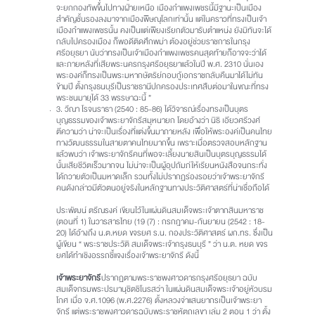
จะยกกองทัพขึ้นไปทางฝ่ายเหนือ เมืองกำแพงเพชรนี้มีฐานะเป็นเมือง
สำคัญชั้นรองลงมาจากเมืองพิษณุโลกเท่านั้น แต่ในคราวที่ทรงเป็นเจ้า
เมืองกำแพงเพชรนั้น คงเป็นแต่เพียงเรียกตัวมารับตำแหน่ง ยังมิทันจะได้
กลับไปครองเมือง ก็พอดีติดศึกพม่า ต้องอยู่ช่วยราชการในกรุง
ศรีอยุธยา นับว่าทรงเป็นเจ้าเมืองกำแพงเพชรคนสุดท้ายก็อาจจะว่าได้
และภายหลังที่เสียพระนครกรุงศรีอยุธยาแล้วในปี พ.ศ. 2310 นั่นเอง
พระองค์ก็ทรงเป็นพระมหากษัตริย์กอบกู้เอกราชกลับคืนมาได้ไม่ทัน
ข้ามปี ตั้งกรุงธนบุรีเป็นราชธานีปกครองประเทศสืบต่อมาในขณะที่ทรง
พระชนมายุได้ 33 พรรษาฉะนี้ ”
3. วีณา โรจนราธา (2540 : 85-86) ได้วิจารณ์เรื่องทรงเป็นบุตร
บุญธรรมของเจ้าพระยาจักรีสมุหนายก โดยอ้างว่า นิธิ เอียวศรีวงศ์
ตีความว่า น่าจะเป็นเรื่องที่แต่งขึ้นมาภายหลัง เพื่อให้พระองค์เป็นคนไทย
ทางวัฒนธรรมในสายตาคนไทยมากขึ้น เพราะเมื่อตรวจสอบหลักฐาน
แล้วพบว่า เจ้าพระยาจักรีคนที่พอจะเลี้ยงนายสินเป็นบุตรบุญธรรมได้
นั้นเสียชีวิตเร็วมากจน ไม่น่าจะเป็นผู้อุปถัมภ์ให้เรียนหนังสือจนกระทั่ง
ได้ถวายตัวเป็นมหาดเล็ก รวมทั้งไม่ปรากฏร่องรอยว่าเจ้าพระยาจักรี
คนดังกล่าวมีตัวตนอยู่จริงในหลักฐานทางประวัติศาสตร์ที่น่าเชื่อถือได้
ประพัฒน์ ตรีณรงค์ เขียนไว้ในแผ่นดินสมเด็จพระเจ้าตากสินมหาราช
(ตอนที่ 1) ในวารสารไทย (19 (7) : กรกฎาคม-กันยายน (2542 : 18-
20) ได้อ้างถึง น.ต.หยด ขจรยศ ร.น. กองประวัติศาสตร์ ผก.ทร. ซึ่งเป็น
ผู้เขียน “ พระราชประวัติ สมเด็จพระเจ้ากรุงธนบุรี ” ว่า น.ต. หยด ขจร
ยศได้ทำเชิงอรรถชี้แจงเรื่องเจ้าพระยาจักรี ดังนี้
เจ้าพระยาจักรี
ปรากฏตามพระราชพงศาวดารกรุงศรีอยุธยา ฉบับ
สมเด็จกรมพระปรมานุชิตชิโนรสว่า ในแผ่นดินสมเด็จพระเจ้าอยู่หัวบรม
โกศ เมื่อ จ.ศ.1096 (พ.ศ.2276) ตั้งหลวงจ่าแสนยากรเป็นเจ้าพระยา
จักรี แต่พระราชพงศาวดารฉบับพระราชหัตถเลขา เล่ม 2 ตอน 1 ว่า ตั้ง