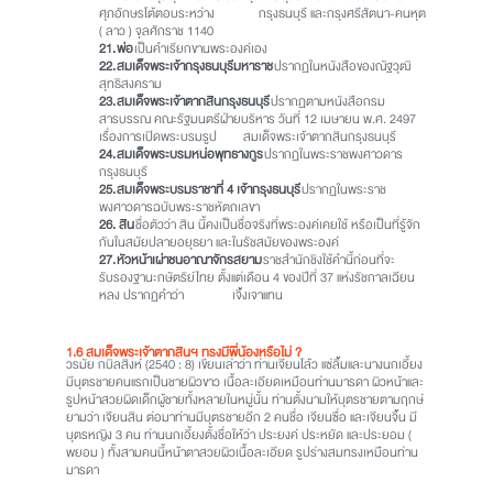
ศุภอักษรโต้ตอบระหว่าง กรุงธนบุรี และกรุงศรีสัตนา-คนหุต
( ลาว ) จุลศักราช 1140
21.
พ่อ
เป็นคำเรียกขานพระองค์เอง
22.
สมเด็จพระเจ้ากรุงธนบุรีมหาราช
ปรากฏในหนังสือของณัฐวุฒิ
สุทธิสงคราม
23.
สมเด็จพระเจ้าตากสินกรุงธนบุรี
ปรากฏตามหนังสือกรม
สารบรรณ คณะรัฐมนตรีฝ่ายบริหาร วันที่ 12 เมษายน พ.ศ. 2497
เรื่องการเปิดพระบรมรูป สมเด็จพระเจ้าตากสินกรุงธนบุรี
24.
สมเด็จพระบรมหน่อพุทธางกูร
ปรากฏในพระราชพงศาวดาร
กรุงธนบุรี
25.
สมเด็จพระบรมราชาที่ 4 เจ้ากรุงธนบุรี
ปรากฏในพระราช
พงศาวดารฉบับพระราชหัตถเลขา
26. สิน
ชื่อตัวว่า สิน นี้คงเป็นชื่อจริงที่พระองค์เคยใช้ หรือเป็นที่รู้จัก
กันในสมัยปลายอยุธยา และในรัชสมัยของพระองค์
27.
หัวหน้าเผ่าชนอาณาจักรสยาม
ราชสำนักชิงใช้คำนี้ก่อนที่จะ
รับรองฐานะกษัตริย์ไทย ตั้งแต่เดือน 4 ของปีที่ 37 แห่งรัชกาลเฉียน
หลง ปรากฏคำว่า เจิ้งเจาแทน
1.6 สมเด็จพระเจ้าตากสินฯ ทรงมีพี่น้องหรือไม่ ?
วรมัย กบิลสิงห์ (2540 : 8) เขียนเล่าว่า ท่านเจียนโล้ว แซ่ลิ้มและนางนกเอี้ยง
มีบุตรชายคนแรกเป็นชายผิวขาว เนื้อละเอียดเหมือนท่านมารดา ผิวหน้าและ
รูปหน้าสวยผิดเด็กผู้ชายทั้งหลายในหมู่นั้น ท่านตั้งนามให้บุตรชายตามฤกษ์
ยามว่า เจียนสิน ต่อมาท่านมีบุตรชายอีก 2 คนชื่อ เจียนซื่อ และเจียนจิ้น มี
บุตรหญิง 3 คน ท่านนกเอี้ยงตั้งชื่อให้ว่า ประยงค์ ประหยัด และประยอม (
พยอม ) ทั้งสามคนนี้หน้าตาสวยผิวเนื้อละเอียด รูปร่างสมทรงเหมือนท่าน
มารดา