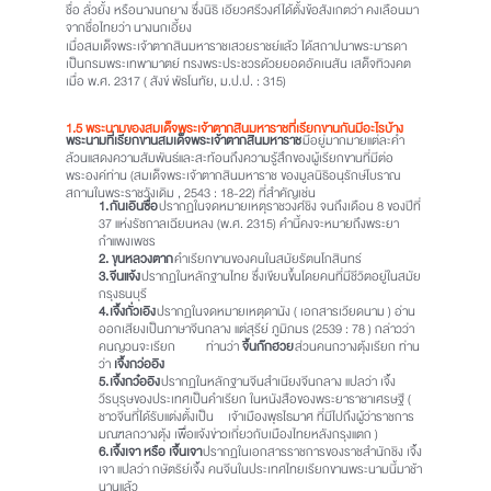
ชื่อ ลั่วยั้ง หรือนางนกยาง ซึ่งนิธิ เอียวศรีวงศ์ได้ตั้งข้อสังเกตว่า คงเลือนมา
จากชื่อไทยว่า นางนกเอี้ยง
เมื่อสมเด็จพระเจ้าตากสินมหาราชเสวยราชย์แล้ว ได้สถาปนาพระมารดา
เป็นกรมพระเทพามาตย์ ทรงพระประชวรด้วยยอดอัคเนสัน เสด็จทิวงคต
เมื่อ พ.ศ. 2317 ( สังข์ พัธโนทัย, ม.ป.ป. : 315)
1.5 พระนามของสมเด็จพระเจ้าตากสินมหาราชที่เรียกขานกันมีอะไรบ้าง
พระนามที่เรียกขานสมเด็จพระเจ้าตากสินมหาราช
มีอยู่มากมายแต่ละคำ
ล้วนแสดงความสัมพันธ์และสะท้อนถึงความรู้สึกของผู้เรียกขานที่มีต่อ
พระองค์ท่าน (สมเด็จพระเจ้าตากสินมหาราช ของมูลนิธิอนุรักษ์โบราณ
สถานในพระราชวังเดิม , 2543 : 18-22) ที่สำคัญเช่น
1.
กันเอินซื่อ
ปรากฏในจดหมายเหตุราชวงศ์ชิง จนถึงเดือน 8 ของปีที่
37 แห่งรัชกาลเฉียนหลง (พ.ศ. 2315) คำนี้คงจะหมายถึงพระยา
กำแพงเพชร
2. ขุนหลวงตาก
คำเรียกขานของคนในสมัยรัตนโกสินทร์
3.
จีนแจ้ง
ปรากฏในหลักฐานไทย ซึ่งเขียนขึ้นโดยคนที่มีชีวิตอยู่ในสมัย
กรุงธนบุรี
4.
เจิ้งกั่วเอิง
ปรากฏในจดหมายเหตุดานัง ( เอกสารเวียดนาม ) อ่าน
ออกเสียงเป็นภาษาจีนกลาง แต่สุรีย์ ภูมิภมร (2539 : 78 ) กล่าวว่า
คนญวนจะเรียก ท่านว่า
จิ้นก๊กฮวย
ส่วนคนกวางตุ้งเรียก ท่าน
ว่า
เจิ้งกว่ออิง
5.
เจิ้งกว๋ออิง
ปรากฏในหลักฐานจีนสำเนียงจีนกลาง แปลว่า เจิ้ง
วีรบุรุษของประเทศเป็นคำเรียก ในหนังสือของพระยาราชาเศรษฐี (
ชาวจีนที่ได้รับแต่งตั้งเป็น เจ้าเมืองพุธไธมาศ ที่มีไปถึงผู้ว่าราชการ
มณฑลกวางตุ้ง เพื่อแจ้งข่าวเกี่ยวกับเมืองไทยหลังกรุงแตก )
6.
เจิ้งเจา หรือ เจิ้นเจา
ปรากฏในเอกสารราชการของราชสำนักชิง เจิ้ง
เจา แปลว่า กษัตริย์เจิ้ง คนจีนในประเทศไทยเรียกขานพระนามนี้มาช้า
นานแล้ว