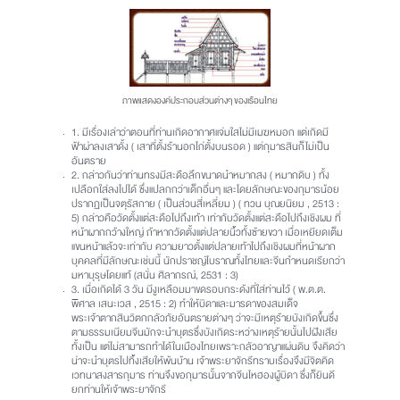
ภาพแสดงองค์ประกอบส่วนต่างๆ ของเรือนไทย
1. มีเรื่องเล่าว่าตอนที่ท่านเกิดอากาศแจ่มใสไม่มีเมฆหมอก แต่เกิดมี
ฟ้าผ่าลงเสาดั้ง ( เสาที่ตั้งร้านอกไก่ตั้งบนรอด ) แต่กุมารสินก็ไม่เป็น
อันตราย
2. กล่าวกันว่าท่านทรงมีสะดือลึกขนาดนำหมากสง ( หมากดิบ ) ทั้ง
เปลือกใส่ลงไปได้ ซึ่งแปลกกว่าเด็กอื่นๆ และโดยลักษณะของกุมารน้อย
ปรากฏเป็นจตุรัสกาย ( เป็นส่วนสี่เหลี่ยม ) ( ทวน บุณยนิยม , 2513 :
5) กล่าวคือวัดตั้งแต่สะดือไปถึงเท้า เท่ากับวัดตั้งแต่สะดือไปถึงเชิงผม ที่
หน้าผากกว้างใหญ่ ถ้าหากวัดตั้งแต่ปลายนิ้วทั้งซ้ายขวา เมื่อเหยียดเต็ม
แขนหน้าแล้วจะเท่ากับ ความยาวตั้งแต่ปลายเท้าไปถึงเชิงผมที่หน้าผาก
บุคคลที่มีลักษณะเช่นนี้ นักปราชญ์โบราณทั้งไทยและจีนกำหนดเรียกว่า
มหาบุรุษโดยแท้ (สนั่น ศิลากรณ์, 2531 : 3)
3. เมื่อเกิดได้ 3 วัน มีงูเหลือมมาขดรอบกระด้งที่ใส่ท่านไว้ ( พ.ต.ต.
พิศาล เสนะเวส , 2515 : 2) ทำให้บิดาและมารดาของสมเด็จ
พระเจ้าตากสินวิตกกลัวภัยอันตรายต่างๆ ว่าจะมีเหตุร้ายบังเกิดขึ้นซึ่ง
ตามธรรมเนียมจีนมักจะนำบุตรซึ่งบังเกิดระหว่างเหตุร้ายนั้นไปฝังเสีย
ทั้งเป็น แต่ไม่สามารถทำได้ในเมืองไทยเพราะกลัวอาญาแผ่นดิน จึงคิดว่า
น่าจะนำบุตรไปทิ้งเสียให้พ้นบ้าน เจ้าพระยาจักรีทราบเรื่องจึงมีจิตคิด
เวทนาสงสารกุมาร ท่านจึงขอกุมารนั้นจากจีนไหฮองผู้บิดา ซึ่งก็ยินดี
ยกท่านให้เจ้าพระยาจักรี