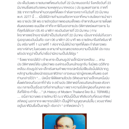
ประเด็นวันพระราชสมภพที่ตรงกับวันที่ 22 มีนาคมออกไป จึงเหลือวันที่ 23
มีนาคมซึ่งตรงกับจดหมายเหตุคณะบาทหลวง ( ประชุมพงศาวดาร ภาคที่
39) จากการศึกษาคำนวณจุดที่ตั้งและกำลังดาวเคราะห์ในวันที่ 23 มีนาคม
พ.ศ. 2277 นี้ … เมื่อได้มีการคำนวณเลือกหาเวลาที่เหมาะสมโดยการนำเอา
พระราชประวัติ พระราชอัจฉริยภาพของสมเด็จพระเจ้าตากสินมหาราชตั้งแต่
ต้นตลอดพระชนม์ชีพ เท่าที่จะหาได้ในเอกสารประวัติศาสตร์พงศาวดาร ใน
ที่สุดจึงได้เวลา 05.45 นาฬิกา ของวันอังคารที่ 23 มีนาคม ( ทาง
โหราศาสตร์ไทยเรายังตีว่าเป็นวันจันทร์ที่ 22 มีนาคม เนื่องจากยังไม่ถึงเวลา
รุ่งอรุณของวันนั้นคือ เวลา 06 นาฬิกา 20 นาที พระราชลัคนาจึงสถิตในราศี
มีน ตรียางศ์ที่ 1 นวางศ์ที่ 1 ต่อจากนั้นได้นำเอาจุดที่ตั้งและกำลังดาวพระ
เคราะห์ต่างๆ ในดวงพระชะตามาคำนวณตรวจสอบความเป็นไปได้ ประกอบ
แล้วปรากฏว่าเป็นที่น่าเชื่อว่ามีความเป็นไปได้สูง ”
“ จึงพยากรณ์ได้ว่า เจ้าชะตาจะเป็นคนรูปร่างเล็กผิวขาวเหลือง … ตาม
ประวัติศาสตร์ได้ระบุชัดว่าพระองค์ทรงเป็นคนไทยลูกจีน จึงมีพระฉวีสีขาว
เหลือง ส่วนรูปร่างจะเล็กจริงตามคำพยากรณ์หรือไม่เพียงไรนั้นได้ปรากฏ
หลักฐานเขียนโดยนักธรรมชาติวิทยา ชาวเดนมาร์กผู้เคยพบเห็นพระองค์
ท่านกล่าวไว้ว่า “… บัดนี้เราได้ติดตามชีวประวัติของชายร่างเล็กคนหนึ่งนับ
ตั้งแต่เกิดจนถึงเวลาที่กำลัง จะสร้างประวัติศาตร์ทั้งของสังคมไทยและตัวเขา
เอง กลายเป็นเรื่องราวที่เล่าขานสืบมา เพราะความยิ่งใหญ่ของทั้งบุคคล และ
สิ่งที่ได้กระทำขึ้น …” (A History of Modern Thailand โดย B.J. TERWIEL)
… อนึ่งการวางพระราชลัคนาไว้ ณ ราศีมีนนี้เป็นราศีเดียวกับที่ดวงอาทิตย์
สถิตอยู่ นอกจากจะพยากรณ์ได้ว่า เป็นผู้ที่ทำบุญคุณคนไม่ขึ้น ( ดวงอาทิตย์
อยู่ในราศีมีนซึ่งเป็นธาตุน้ำ เรียกว่า “ อาทิตย์ตกน้ำ ”)