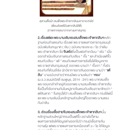
สุสานเสื้อผ้า สมเด็จพระเจ้าตากสินมหาราช เท่งไฮ่
(เซี่ยมล้อแต้อ๊วงตากสินไต้ตี่)
(ภาพจากดุจนาวากลางมหาสมุทร)
2.
เรื่องแซ่และพระนามเดิมของสมเด็จพระเจ้าตากสินฯ
หลัก
ฐานค่อนข้างตรงกัน เรื่องแซ่ พระราชพงศาวดารกรุงธนบุรี
ฉบับพันจันทนุมาศ ( เจิม ) ฉบับหมายเลข ๒ / ไฆ ว่าเดิม
พระเจ้าตากสินฯ ชื่อ
จีนแจ้ง
ซึ่งเป็นพ่อค้าเกวียน “ แจ้ง ” เมื่อ
ออกสำเนียงจีนกลางตรงกับเสียง “ เจิ้ง ” และสำเนียงแต้จิ๋ว
ตรงกับเสียง “ แต้ ” ตรงกับพงศาวดารชิงซึ่งได้ข้อมูลจาก
พระราชสาส์นกรุงธนบุรี ออกพระนามว่า “ เจิ้งเจา ” ทั้งยัง
ตรงกับที่ต้วนลี่เซิง นักวิชาการชาวจีนออกพระนามว่า “
แต้
สิน
” บางฉบับกล่าวว่าทรงมีพระนามเดิมว่า “
หยง
”
(ม.ร.ว.ชนม์สวัสดิ์ ชมพูนุช, 2514 : 241) พระบาทสมเด็จ
พระจอมเกล้าเจ้าอยู่หัวออกพระนามสมเด็จพระเจ้าตากสิน
ซึ่งเป็นที่เรียกขานกันในหมู่ชาวจีนตรงกับเสียงภาษาไทยว่า “
แต้สินตาก ” จึงสรุปได้ว่า สมเด็จพระเจ้าตากสินฯ ทรงใช้แซ่นี้
และพระนามเดิมนั้นหลักฐานส่วนใหญ่ก็ออกพระนามตรง
กันว่าสิน
3. ส่วนเรื่องเชื้อสายจีนของสมเด็จพระเจ้าตากสินฯ
นั้น
หลักฐานส่วนใหญ่ว่าทรงเป็นแต้จิ๋ว อย่างไรก็ตาม
พงศาวดารชิงให้ข้อมูลต่างออกไปว่า ทรงมีเชื้อสายจีน
กวางตุ้ง แต่พระราชพงศาวดารเหนือเลขที่ ๑ / ไฆ ให้ข้อมูล