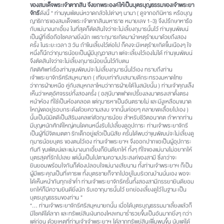
ของสมเด็จพระเจ้าตากสิน จึงยกพระองค์ให้เป็นบุตรบุญธรรมของเจ้าพระยา
จักรี
ดังนี้ “ ท่านขุนพัฒน์หวาดกลัวไปต่างๆ นานา ( ดูจากอภินิหาร หรือบุญ
ญาธิการของสมเด็จพระเจ้าตากสินมหาราช หมายเลข 1-3) จึงปรึกษาหารือ
กับแม่นางนกเอี้ยง ในที่สุดก็ตัดสินใจว่าจะไม่เลี้ยงกุมารนั้นไว้ ท่านขุนพัฒน์
เป็นผู้ที่เชื่อถือโชคลางยิ่งนัก เพราะกุมารเกิดมานำเหตุร้ายมาด้วยถึงสอง
ครั้ง ในระยะเวลา 3 วัน ถ้าขืนเลี้ยงไว้ต่อไป ก็คงจะมีเหตุร้ายเกิดขึ้นเนืองๆ ใจ
หนึ่งก็นึกว่ากุมารน้อยเป็นผู้มีบุญวาสนา แต่จะเลี้ยงไว้เองไม่ได้ ท่านขุนพัฒน์
จึงตัดสินใจว่าจะไม่เลี้ยงกุมารน้อยนั้นไว้กับตน
กิตติศัพท์เรื่องท่านขุนพัฒน์จะไม่เลี้ยงกุมารนั้นไว้เอง ทราบถึงท่าน
เจ้าพระยาจักรีศรีสมุหนายก ( เทียบเท่ากับเสนาบดีกระทรวงมหาดไทย
ว่าการฝ่ายหนือ คู่กับสมุหกลาโหมว่าการฝ่ายใต้ในสมัยนั้น ) ท่านเจ้าคุณเล็ง
เห็นว่าเหตุอัศจรรย์ทั้งสองครั้ง ( อสุนีบาตฟาดเปรี้ยงลงมาตรงเสาดั้งตรง
หน้าห้อง ที่ใช้เป็นห้องคลอด แต่กุมารหาเป็นอันตรายไม่ และมีงูเหลือมขนาด
ใหญ่ขดอยู่รอบกระด้งด้วยความสงบ จากนั้นค่อยๆ คลายขดเลื้อยไปเอง )
นั้นเป็นนิมิตดีเป็นสิริมงคลแก่ตัวกุมารน้อย สำหรับชีวิตอนาคต ถ้าหากท่าน
มีบุญหนักศักดิ์ใหญ่คนใดคนหนึ่งรับไปเลี้ยงดูอุปการะ ท่านเจ้าพระยาจักรี
เป็นผู้ที่มีจิตเมตตา รักเด็กอยู่แล้วเป็นนิสัย ครั้นได้พบว่าขุนพัฒน์จะไม่เลี้ยงดู
กุมารน้อยบุตร ของตนไว้เอง ท่านเจ้าพระยาฯ จึงออกปากขอเป็นผู้อุปการะ
ทันที ขุนพัฒน์และแม่นางนกเอี้ยงก็ยินดียกให้ ทั้งๆ ที่ใจของแม่นางไม่อยากให้
บุตรสุดที่รักไปเลย แต่นั้นเป็นไปตามความประสงค์ของสามี ซึ่งกว่าจะ
ยินยอมพร้อมใจกันก็ต้องปลอบใจแม่นางเสียนาน ทั้งท่านเจ้าพระยาฯ ก็เป็น
ผู้มีพระคุณเป็นที่เคารพ ทั้งบุตรชายก็จากไปอยู่ในบริเวณบ้านนั่นเอง พอจะ
ได้เห็นหน้ากันทุกเช้าค่ำ ท่านเจ้าพระยาจักรีครั้นทั้งสองสามีภรรยายินดียอม
ยกให้ก็มีความยินดียิ่งนัก รับเอากุมารนั้นไว้ ยกย่องเลี้ยงดูไว้ในฐานะเป็น
บุตรบุญธรรมของท่าน ”
“… ท่านเจ้าพระยาจักรีศรีสมุหนายกนั้น เมื่อได้บุตรบุญธรรมมาเลี้ยงแล้วก็
มีโชคดีได้ลาภ และทรัพย์สินเงินทองไหลเทมาร่ำรวยขึ้นเป็นอันมากยิ่งๆ กว่า
แต่ก่อน ด้วยเหตุที่ท่านเจ้าเจ้าพระยาฯ ได้ลาภทรัพย์สินเพิ่มพูนขึ้น นับแต่ได้