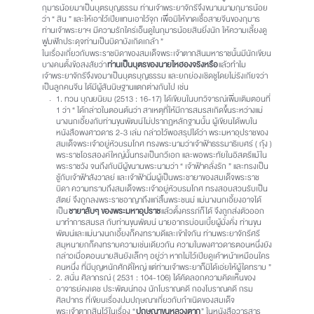
กุมารน้อยมาเป็นบุตรบุญธรรม ท่านเจ้าพระยาจักรีจึงขนานนามกุมารน้อย
ว่า “ สิน ” และให้เอาไว้เปียแทนเอาไว้จุก เพื่อมิให้ขาดเชื้อสายจีนของกุมาร
ท่านเจ้าพระยาฯ มีความรักใคร่เอ็นดูในกุมารน้อยสินยิ่งนัก ให้ความเลี้ยงดู
ฟูมฟักประดุจท่านเป็นบิดาบังเกิดเกล้า ”
ในเรื่องเกี่ยวกับพระราชบิดาของสมเด็จพระเจ้าตากสินมหาราชนั้นมีนักเขียน
บางคนตั้งข้อสงสัยว่า
ท่านเป็นบุตรของนายไหฮองจริงหรือ
แล้วทำไม
เจ้าพระยาจักรีจึงขอมาเป็นบุตรบุญธรรม และยกย่องเชิดชูโดยไม่รังเกียจว่า
เป็นลูกคนจีน ได้มีผู้สันนิษฐานแตกต่างกันไป เช่น
1. ทวน บุณยนิยม (2513 : 16-17) ได้เขียนในบทวิจารณ์เพิ่มเติมตอนที่
1 ว่า “ ได้กล่าวในตอนต้นว่า สาเหตุที่ให้มีการสมรสเกิดขึ้นระหว่างแม่
นางนกเอี้ยงกับท่านขุนพัฒน์ไม่ปรากฏหลักฐานนั้น ผู้เขียนได้พบใน
หนังสือพงศาวดาร 2-3 เล่ม กล่าวไว้พอสรุปได้ว่า พระมหาอุปราชของ
สมเด็จพระเจ้าอยู่หัวบรมโกศ ทรงพระนามว่าเจ้าฟ้าธรรมาธิเบศร์ ( กุ้ง )
พระราชโอรสองค์ใหญ่นั้นทรงเป็นกวีเอก และพอพระทัยในอิสตรีแม้ใน
พระราชวัง จนถึงกับมีผู้ขนานพระนามว่า “ เจ้าฟ้าคลั่งรัก ” และทรงเป็น
ชู้กับเจ้าฟ้าสังวาลย์ และเจ้าฟ้านิ่มผู้เป็นพระชายาของสมเด็จพระราช
บิดา ความทราบถึงสมเด็จพระเจ้าอยู่หัวบรมโกศ ทรงสอบสวนรับเป็น
สัตย์ จึงถูกลงพระราชอาญาถึงแก่สิ้นพระชนม์ แม่นางนกเอี้ยงอาจได้
เป็น
ชายาลับๆ ของพระมหาอุปราช
แล้วตั้งครรภ์ก็ได้ จึงถูกส่งตัวออก
มาทำการสมรส กับท่านขุนพัฒน์ นายอากรบ่อนเบี้ยผู้มั่งคั่ง ท่านขุน
พัฒน์และแม่นางนกเอี้ยงก็คงทราบดีและเข้าใจกัน ท่านพระยาจักรีศรี
สมุหนายกก็คงทราบความเช่นเดียวกัน ความในพงศาวดารตอนหนึ่งยัง
กล่าวเมื่อตอนนายสินยังเล็กๆ อยู่ว่า หากไม่ไว้เปียดูเค้าหน้าเหมือนใคร
คนหนึ่ง ที่มีบุญหนักศักดิ์ใหญ่ แต่ท่านเจ้าพระยาก็มิได้เอ่ยให้ผู้ใดทราบ ”
2. สนั่น ศิลากรณ์ ( 2531 : 104-106) ได้คัดลอกความคิดเห็นของ
อาจารย์คงเดช ประพัฒน์ทอง นักโบราณคดี กองโบราณคดี กรม
ศิลปากร ที่เขียนเรื่องปมปฤษณาเกี่ยวกับกำเนิดของสมเด็จ
พระเจ้าตากสินไว้ในเรื่อง “
ปฤษณาขุนหลวงตาก
” ในหนังสือวารสาร