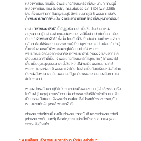
หลวงจ่าแสนยากรเป็นเจ้าพระยาอภัยมนตรีว่าที่สมุหนายก ท่านผู้นี้
(หลวงจ่าแสนยากร) ถึงอสัญ-กรรมในปีจอ จ.ศ.1104 (พ.ศ.2285)
(สมเด็จพระเจ้าตากสินกรุงธนบุรี มีพระชนมายุได้ 8 พรรษา) แล้วจึง
ตั้ง
พระยาราชภักดี
ขึ้นเป็น
เจ้าพระยาราชภักดี ให้ว่าที่สมุหนายกต่อมา
คำว่า “
เจ้าพระยาจักรี
” นี้ มีผู้รู้อธิบายว่า เป็นชื่อประจำตำแหน่ง
สมุหนายก ผู้ใดดำรงตำแหน่งสมุหนายกจะมีชื่อว่าอย่างใดก็ตาม เรียก
กันว่า “
เจ้าพระยาจักรี
” ทั้งนั้น โดยนัยนี้จึงเป็นอันว่า สมเด็จพระเจ้าตา
กสินฯ ต้องได้รับอุปการะจากท่านผู้เป็นสมุหนายก (อย่างน้อย 2 ท่าน)
ตั้งแต่ต้นจนกระทั่งมีพระชนมายุไม่น้อยกว่า 24 พรรษา
พระราชประวัติในเวลาต่อมาคือ เจ้าพระยาจักรี (หลวงจ่าแสนยากรได้
เลื่อนบรรดาศักดิ์เป็น เจ้าพระยาอภัยมนตรีที่สมุหนายก) ได้ขอเอาไป
เลี้ยงเป็นบุตรบุญธรรม และตั้งชื่อให้ว่า
สิน
จนเมื่อพระชนมายุได้ 5
พรรษา (บางแห่งว่า 9 พรรษา) จึงได้นำไปฝากเป็นศิษย์เรียนหนังสือไทย
กับหนังสือขอม และเรียนพระไตรปิฎก กับพระอาจารย์ทองดีมหาเถระ
วัดโกษาวาส
พระองค์ทรงศึกษาอยู่ที่วัดโกษาวาสจนถึงพระชนมายุได้ 13 พรรษา จึง
โสกัณต์ (โกนจุก) ภายหลังจากนั้น เจ้าพระยาจักรีก็นำเข้าเฝ้าถวายตัว
เป็นมหาดเล็กในสมเด็จพระเจ้าบรมโกศ ซึ่งโปรดให้ทำราชการอยู่กับ
หลวงนายศักดิ์ บุตรเจ้าพระยาจักรี
เจ้าพระยาจักรีท่านนี้ คงเป็นเจ้าพระยาราชภักดี เพราะเจ้าพระยาจักรี
(เจ้าพระยาอภัยมนตรี) ถึงอสัญกรรมแล้วเมื่อปีจอ จ.ศ.1104 (พ.ศ.
2285) ดังอ้างแล้ว