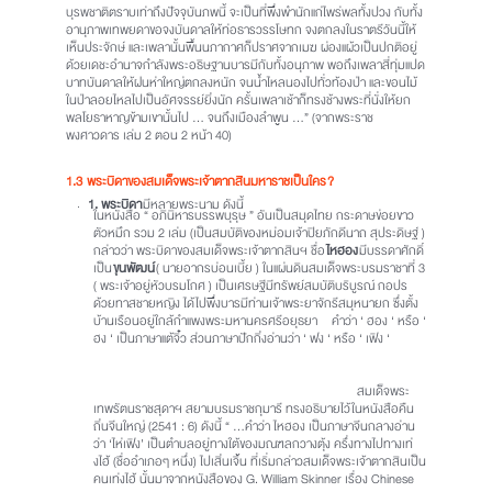
บุรพชาติตราบเท่าถึงปัจจุบันภพนี้ จะเป็นที่พึ่งพำนักแก่ไพร่พลทั้งปวง กับทั้ง
อานุภาพเทพยดาขอจงบันดาลให้ท่อธารวรรโษทก จงตกลงในราตรีวันนี้ให้
เห็นประจักษ์ และเพลานั้นพื้นนภากาศก็ปราศจากเมฆ ผ่องแผ้วเป็นปกติอยู่
ด้วยเดชะอำนาจกำลังพระอธิษฐานบารมีกับทั้งอนุภาพ พอถึงเพลาสี่ทุ่มแปด
บาทบันดาลให้ฝนห่าใหญ่ตกลงหนัก จนน้ำไหลนองไปทั่วท้องป่า และขอนไม้
ในป่าลอยไหลไปเป็นอัศจรรย์ยิ่งนัก ครั้นเพลาเช้าก็ทรงช้างพระที่นั่งให้ยก
พลโยธาหาญข้ามเขานั้นไป … จนถึงเมืองลำพูน …” (จากพระราช
พงศาวดาร เล่ม 2 ตอน 2 หน้า 40)
1.3
พระบิดาของสมเด็จพระเจ้าตากสินมหาราชเป็นใคร
?
1. พระบิดา
มีหลายพระนาม ดังนี้
ในหนังสือ “ อภินิหารบรรพบุรุษ ” อันเป็นสมุดไทย กระดาษข่อยขาว
ตัวหมึก รวม 2 เล่ม (เป็นสมบัติของหม่อมเจ้าปิยภักดีนาถ สุประดิษฐ์ )
กล่าวว่า พระบิดาของสมเด็จพระเจ้าตากสินฯ ชื่อ
ไหฮอง
มีบรรดาศักดิ์
เป็น
ขุนพัฒน์
( นายอากรบ่อนเบี้ย ) ในแผ่นดินสมเด็จพระบรมราชาที่ 3
( พระเจ้าอยู่หัวบรมโกศ ) เป็นเศรษฐีมีทรัพย์สมบัติบริบูรณ์ กอปร
ด้วยทาสชายหญิง ได้ไปพึ่งบารมีท่านเจ้าพระยาจักรีสมุหนายก ซึ่งตั้ง
บ้านเรือนอยู่ใกล้กำแพงพระมหานครศรีอยุธยา คำว่า ‘ ฮอง ‘ หรือ ‘
ฮง ‘ เป็นภาษาแต้จิ๋ว ส่วนภาษาปักกิ่งอ่านว่า ‘ ฟง ‘ หรือ ‘ เฟิง ‘
สมเด็จพระ
เทพรัตนราชสุดาฯ สยามบรมราชกุมารี ทรงอธิบายไว้ในหนังสือคืน
ถิ่นจีนใหญ่ (2541 : 6) ดังนี้ “ …คำว่า ไหฮอง เป็นภาษาจีนกลางอ่าน
ว่า ‘ไห่เฟิง’ เป็นตำบลอยู่ทางใต้ของมณฑลกวางตุ้ง ครึ่งทางไปทางเท่
งไฮ้ (ชื่ออำเภอๆ หนึ่ง) ไปเสิ่นเจิ้น ที่เริ่มกล่าวสมเด็จพระเจ้าตากสินเป็น
คนเท่งไฮ้ นั้นมาจากหนังสือของ G. William Skinner เรื่อง Chinese