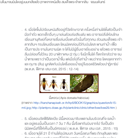
้นขึ้นมาจนบันไดอยู่บนบกเสียแล้ว (ภาพจากหนังสือ สมเด็จพระเจ้าตากสิน จอมบดินทร์
4. เมื่อโตขึ้นไปเรียนหนังสืออยู่ที่วัดโกษาวาส ครั้งหนึ่งท่านได้ตั้งตัวเป็นเจ้า
มือกำถั่ว พวกเด็กอื่นๆ มาเล่นด้วยส่งเสียงดัง พระอาจารย์สั่งให้ลงโทษ
เฆี่ยนสานุศิษย์ทั้งหลายซึ่งเล่นเบี้ยแทงถั่วนั้นทั่วทุกคน ส่วนสมเด็จพระเจ้า
ตากสินฯ ทรงโดนเฆี่ยนและโดนมัดคล่อมไว้กับบันไดสะพานท่าน้ำ เพื่อ
เป็นการประจานในความผิด จะได้ไม่มีผู้อื่นเอาเยี่ยงอย่าง แล้วพระอาจารย์
ลืมปล่อยทิ้งไว้จน 20 นาฬิกาเศษ (2 ทุ่ม ) จึงนึกขึ้นได้ ก็ตกใจกลัวว่าจะจม
น้ำตายเพราะว่าเป็นเวลาน้ำขึ้น แต่เมื่อไปถึงท่าน้ำ พบว่ากระไดหลุดจากท่า
และกุมาร (สิน) ผูกติดกับบันไดซึ่งลอยน้ำอยู่จึงรอดชีวิตด้วยปาฏิหาริย์
(พ.ต.ต. พิศาล เสนะเวส, 2515 : 12-14)
ผึ้งหลวง ( Apis dorsata frabicius)
(ภาพจาก
http://kanchanapisek.or.th/kp6/BOOK15/graphics/question/b15-
m4.jpg
;
http://plantpro.doae.go.th/plantclinic/clinic/other/bee/bee29.htm
)
5. เมื่อตอนจัดพิธีตัดเปีย มีผึ้งหลวงมาจับเพดานในบริเวณที่จะรดน้ำ
และอยู่ตรงนั้นเป็นเวลา 7 วัน 7 คืน ผึ้งจึงพากันบินจากไป จึงเป็นอีก
นิมิตหนึ่งที่ชี้ให้เห็นเป็นอัศจรรย์ ( พ.ต.ต. พิศาล เสนะเวส , 2515 : 15)
6. เมื่ออายุได้ 21 ปี ท่านได้อุปสมบท วันหนึ่งขณะที่พระภิกษุสินและพระ