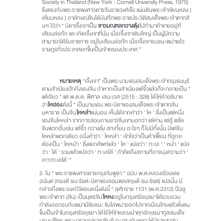
Society in Thailand (New York : Cornell University Press, 1975)
ซึ่งตรงกับพระราชพงศาวดารจีนราชวงศ์เช็ง แผ่นดินพระเจ้าเขียนหลง (
เคี่ยนหลง ) อาลักษณ์จีนได้บันทึกพระราชประวัติสมเด็จพระเจ้าตากสิ
นฯ ไว้ว่า “ บิดาเจิ้งเจาเป็น
ชาวมณฑลกวางตุ้ง
ไปทำมาค้าขายอยู่ที่
เสียมล่อก๊ก และเกิดเจิ้งเจาที่นั่น เมื่อเจิ้งเจาเติบใหญ่ เป็นผู้มีความ
สามารถได้รับราชการ อยู่ในเสียมล่อก๊ก เมื่อเจิ้งเจารบชนะพม่าแล้ว
ราษฎรทั่วประเทศยกขึ้นเป็นเจ้าครองประเทศ ”
หมายเหตุ
“เจิ้งเจา” เป็นพระนามของสมเด็จพระเจ้ากรุงธนบุรี
ตามสำเนียงปักกิ่งของจีน ถ้าหากเป็นสำเนียงแต้จิ๋วแล้วก็จะกลายเป็น “
แต้เจียว ” แต่ พ.ต.ต. พิศาล เสนะเวส (2515 : 328) ได้ให้คำอธิบาย
ว่า
ไหฮอง
ดังนี้ “ เป็นนามของ พระบิดาของสมเด็จพระเจ้าตากสิน
มหาราช เป็นจีน
ไหหลำ
แน่นอน เห็นได้จากคำว่า ‘ ไห ‘ ซึ่งเป็นแซ่หนึ่ง
ของจีนไหหลำ จากการสอบถามชาวจีนเขาบอกว่า แซ่ห่าน แซ่ฮู้ แซ่ไห
จีนพวกอื่นเช่น แต้จิ๋ว กวางตุ้ง ฮกเกี๋ยน อะไรๆ ก็ไม่มีทั้งนั้น มีแต่จีน
ไหหลำพวกเดียว อนึ่งคำว่า ‘ ไหหลำ ‘ เข้าใจว่าเป็นคำเพี้ยน ที่ถูกจะ
ต้องเป็น ‘ ไหหนำ ‘ ซึ่งแยกศัพท์แล้ว ‘ ไห ‘ แปลว่า ‘ ทะเล ‘ ‘ หนำ ‘ แปล
ว่า ‘ ใต้ ‘ รวมแล้วแปลว่า ‘ ทะเลใต้ ‘ ถ้าคิดถึงสถานที่อาจมุ่งความว่า ‘
เกาะทะเลใต้ ‘”
2. ใน “ พระราชพงศาวดารกรุงกัมพูชา ” ฉบับ พ.ต.หลวงเรืองเดช
อนันต์ (ทองดี ธนะรัชต์-บิดาของจอมพลสฤษดิ์ ธนะรัชต์) แปลนั้น มี
กล่าวถึงพระองค์ไว้ตอนหนึ่งดังนี้ “ ลุศักราช 1131 (พ.ศ.2312) ปีฉลู
พระเจ้าตาก (สิน) เป็นบุตรจีน
ไหหง
อยู่ในกรุงศรีอยุธยาได้รวบรวม
กำลังออกรบกับพม่ามีชัยชนะ ขับไล่พม่าออกไปจากเมืองไทยแล้วตั้งตน
ขึ้นเป็นเจ้าในกรุงศรีอยุธยา ได้ใช้ให้ข้าหลวงนำศุภอักษรมาทูลสมเด็จ