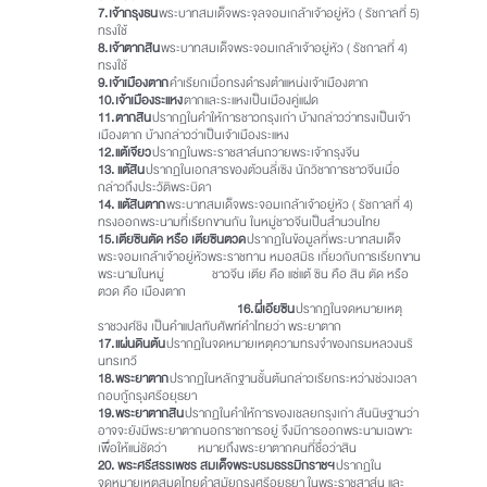
7.
เจ้ากรุงธน
พระบาทสมเด็จพระจุลจอมเกล้าเจ้าอยู่หัว ( รัชกาลที่ 5)
ทรงใช้
8.
เจ้าตากสิน
พระบาทสมเด็จพระจอมเกล้าเจ้าอยู่หัว ( รัชกาลที่ 4)
ทรงใช้
9.
เจ้าเมืองตาก
คำเรียกเมื่อทรงดำรงตำแหน่งเจ้าเมืองตาก
10.
เจ้าเมืองระแหง
ตากและระแหงเป็นเมืองคู่แฝด
11.
ตากสิน
ปรากฏในคำให้การชาวกรุงเก่า บ้างกล่าวว่าทรงเป็นเจ้า
เมืองตาก บ้างกล่าวว่าเป็นเจ้าเมืองระแหง
12.
แต้เจียว
ปรากฏในพระราชสาส์นถวายพระเจ้ากรุงจีน
13. แต้สิน
ปรากฏในเอกสารของต้วนลี่เซิง นักวิชาการชาวจีนเมื่อ
กล่าวถึงประวัติพระบิดา
14. แต้สินตาก
พระบาทสมเด็จพระจอมเกล้าเจ้าอยู่หัว ( รัชกาลที่ 4)
ทรงออกพระนามที่เรียกขานกัน ในหมู่ชาวจีนเป็นสำนวนไทย
15.
เตียซินตัด หรือ เตียซินตวด
ปรากฏในข้อมูลที่พระบาทสมเด็จ
พระจอมเกล้าเจ้าอยู่หัวพระราชทาน หมอสมิธ เกี่ยวกับการเรียกขาน
พระนามในหมู่ ชาวจีน เตีย คือ แซ่แต้ ซิน คือ สิน ตัด หรือ
ตวด คือ เมืองตาก
16.
ผี่เอียซิน
ปรากฏในจดหมายเหตุ
ราชวงศ์ชิง เป็นคำแปลทับศัพท์คำไทยว่า พระยาตาก
17.
แผ่นดินต้น
ปรากฏในจดหมายเหตุความทรงจำของกรมหลวงนริ
นทรเทวี
18.
พระยาตาก
ปรากฏในหลักฐานชั้นต้นกล่าวเรียกระหว่างช่วงเวลา
กอบกู้กรุงศรีอยุธยา
19.
พระยาตากสิน
ปรากฏในคำให้การของเชลยกรุงเก่า สันนิษฐานว่า
อาจจะยังมีพระยาตากนอกราชการอยู่ จึงมีการออกพระนามเฉพาะ
เพื่อให้แน่ชัดว่า หมายถึงพระยาตากคนที่ชื่อว่าสิน
20. พระศรีสรรเพชร สมเด็จพระบรมธรรมิกราชฯ
ปรากฏใน
จดหมายเหตุสมุดไทยดำสมัยกรุงศรีอยุธยา ในพระราชสาส์น และ