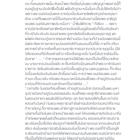
กระทั่งหมดสภาพนั้น ด้วยน้ำพระทัยยึดมั่นในพระกตัญญูภาพอย่างนี้ก็
คงอยู่ในฐานะอันจักพึงเป็นได้ แต่ในอีกฐานะหนึ่งนั้นจะเป็นไปได้หรือไม่ว่า
เพราะพระองค์เองนั่นแหละอาจนับเนื่องในสายขัตติยสกุลฝ่ายอยุธยา
ด้วย บางทีในแแนวทางนี้เป็นปฤษณาอันเร้นลับอย่างนี้ต่อพระชาติภูมิ
ของพระองค์อันสภาพประหนึ่งว่า “ น้ำซึมใต้ทราย ” ทีเดียว … เพราะ
หากมีสายเลือดต่างชาติหรือสายเลือดอื่นอยู่ด้วยแล้วก็เรื่องอันใดเล่า
ที่จะเฝ้าประคับประคองสายตระกูลกษัตริย์ดั้งเดิมของอยุธยาอยู่ และ
แม้แต่จะคิดกอบกู้เอกราชของชาติบ้านเมือง ในยามที่บ้านเมืองแตกเช่นนี้
มีแต่จะคิดหาทางหาความปลอดภัยให้กับตนเองเป็นที่ตั้ง การที่จะเที่ยว
ตรากตรำลำบากคิดเห็นความทุกข์ยากของอาณาประชาราษฎร์นั้น มิใช่
วิสัยของคนที่มีเลือดต่างด้าว หรือเลือดลูกครึ่ง ในครั้งโบราณโน้นเป็น
อันขาด ” …. “ ถ้าหากขุนหลวงตากมิได้มีพระชนกเป็นจีนที่ชื่อนายไหฮ
อง นายอากรบ่อนเบี้ยแล้ว ตะเข็บหรือหัวเงื่อนตรงที่เจ้าพระยาจักรีนอก
ราชการ วัดโรงฆ้องรับพระองค์ไปเลี้ยงดูในฐานะบุตรบุญธรรม ก็จะต้อง
มีเบื้องหลังอันเร้นลับและลึกซึ้งอย่างยิ่ง หากว่าพระชนนีของพระองค์
ท่านจะเป็นนางใน หรือพระสนมนางหนึ่งในสมเด็จพระเจ้าอยู่หัวบรมโกศ
มาก่อนที่จักทรงปราบดาภิเษกเป็นกษัตริย์ …”
“ กล่าวคือ ในสมัยที่สมเด็จพระเจ้าอยู่หัวบรมโกศ ยังทรงเป็นพระมหา
อุปราชวังหน้าอยู่ร่วมสมัยแผ่นดิน สมเด็จพระเชษฐาธิราชของพระองค์
ในตอนปลายๆ แผ่นดินได้บังเกิดทุร-ยุค ชิงราชสมบัติกันขึ้นระหว่างวัง
หลวงกับวังหน้า ในขณะเหตุการณ์กำลังดำเนินไปหรือก่อนหน้าที่จะทรง
ทำการใหญ่ ก็อาจทรงพระดำริหาลู่ทางปลอดภัยให้แก่บรรดาข้าราช
บริพารทั้งฝ่ายในและฝ่ายหน้าของพระองค์ ให้รอดพ้นราชภัยอันจะมาถึง
ถ้าเกิดพลาดพลั้งแล้วก็หมดอนาคตเหมือนกัน ตลอดจนข้าทาสบริวาร
และเลือดเนื้อเชื้อไขจะต้องถูกกำจัดให้สิ้นไปอย่างถอนรากถอนโคนกันที
เดียว ดังนั้นเหตุการณ์อันไม่แน่นอนในเบื้องหน้า พระองค์ก็จำเป็นอยู่ดี
จะต้องทรงยักย้ายถ่ายเทให้แก่พวกสนมกรมในของพระองค์ปลายๆ แถว
ที่ไม่เป็นที่รู้จักกันแพร่หลายนัก ให้แยกย้ายกันไปอยู่ตามสถานที่อัน