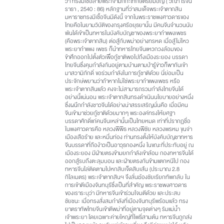
ว่า ทรงมีเชื้อสายพระเจ้ามักกะโทกษัตริย์มอญ ( วีณา โรจน
ราธา , 2540 : 86) หลักฐานที่ว่าสมเด็จพระเจ้าตากสิน
มหาราชทรงมีเชื้อจีนมีดังนี้ จากในพระราชพงศาวดารของ
ไทยคือในยามวิบัติของกรุงศรีอยุธยานั้น มีคนจีนจำนวนนับ
พันได้เข้าเป็นทหารในบังคับบัญชาของพระยากำแพงเพชร
(คือพระเจ้าตากสิน) ต่อสู้กับพม่าอย่างทรหด เมื่อสู้ไม่ไหว
พระยากำแพง เพชร ก็นำทหารไทยจีนแหวกวงล้อมของ
ข้าศึกออกไปตั้งตัวเพื่อกู้ชาติพอไปถึงเมืองระยอง บรรดา
ไทยจีนซึ่งคุมกำลังกันอยู่ตามบ้านตามป่ารู้ข่าวก็พากันเข้า
มาสวามิภักดิ์ ขอร่วมกำลังในการกู้ชาติด้วย นี่ย่อมเป็น
ประจักษ์พยานว่าถ้าหากไม่ใช่พระยากำแพงเพชร หรือ
พระเจ้าตากสินแล้ว คงจะไม่สามารถรวมกำลังไทยจีนได้
อย่างนี้แน่นอน พระเจ้าตากสินทรงดำเนินนโยบายอย่างหนึ่ง
ซึ่งผนึกกำลังชาวจีนได้อย่างน่าสรรเสริญนั่นคือ เมื่อมีคน
จีนเข้ามาช่วยกู้ชาติด้วยมากๆ พระองค์ทรงให้ยศฐา
บรรดาศักดิ์แก่คนจีนเหล่านั้นเป็นไทยหมด เท่าที่ปรากฏชื่อ
ในพงศาวดารคือ หลวงพิพิธ หลวงพิชัย หลวงพรหม ขุนจ่า
เมืองเสือร้าย และหมื่นท่อง ท่านทรงตั้งให้บังคับบัญชาทหาร
จีนบรรดาที่ถือง้าวเป็นอาวุธกองหนึ่ง ในขณะที่ประทับอยู่ ณ
เมืองระยอง มีฝ่ายตรงข้ามยกกำลังเข้าล้อม กองทหารจีนได้
ออกสู้รบถึงตะลุมบอน และฝ่ายตรงกันข้ามแตกหนีไป กอง
ทหารจีนไล่ติดตามไปหกสิบเจ็ดสิบเส้น (ประมาณ 2.8
กิโลเมตร) พระเจ้าตากสินฯ จึงลั่นฆ้องชัยเรียกทัพกลับ ใน
การเข้าตีเมืองจันทบุรีซึ่งเป็นที่สำคัญ พระราชพงศาวดาร
ของเราระบุว่า มีทหารจีนเข้าร่วมโจมตีด้วย และประสบ
ชัยชนะ เมื่อทรงสั่งสมกำลังที่เมืองจันทบุรีพร้อมแล้ว ทรง
ยาตราทัพไทยจีนเข้าตีพม่าที่อยู่ตามจุดต่างๆ ริมแม่น้ำ
เจ้าพระยา โดยเฉพาะค่ายใหญ่ที่โพธิ์สามต้น ทหารจีนถูกส่ง