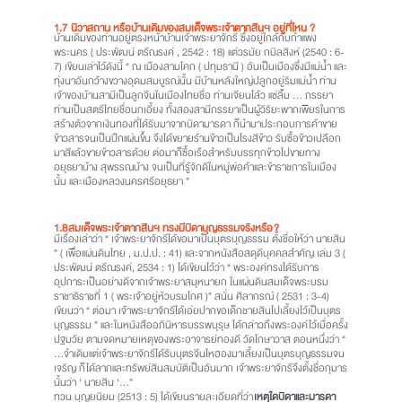
1.7
นิวาสถาน หรือบ้านเดิมของสมเด็จพระเจ้าตากสินฯ อยู่ที่ไหน ?
บ้านเดิมของท่านอยู่ตรงหน้าบ้านเจ้าพระยาจักรี ซึ่งอยู่ใกล้กับกำแพง
พระนคร ( ประพัฒน์ ตรีณรงค์ , 2542 : 18) แต่วรมัย กบิลสิงห์ (2540 : 6-
7) เขียนเล่าไว้ดังนี้ “ ณ เมืองสามโคก ( ปทุมธานี ) อันเป็นเมืองซึ่งมีแม่น้ำ และ
ทุ่งนาอันกว้างขวางอุดมสมบูรณ์นั้น มีบ้านหลังใหญ่ปลูกอยู่ริมแม่น้ำ ท่าน
เจ้าของบ้านสามีเป็นลูกจีนในเมืองไทยชื่อ ท่านเจียนโล้ว แซ่ลิ้ม … ภรรยา
ท่านเป็นสตรีไทยชื่อนกเอี้ยง ทั้งสองสามีภรรยาเป็นผู้วิริยะพากเพียรในการ
สร้างตัวจากเงินทองที่ได้รับมาจากบิดามารดา ก็นำมาประกอบการค้าขาย
ข้าวสารจนเป็นปึกแผ่นขึ้น จึงได้ขยายร้านข้าวเป็นโรงสีข้าว รับซื้อข้าวเปลือก
มาสีแล้วขายข้าวสารด้วย ต่อมาก็ซื้อเรือสำหรับบรรทุกข้าวไปขายทาง
อยุธยาบ้าง สุพรรณบ้าง จนเป็นที่รู้จักดีในหมู่พ่อค้าและข้าราชการในเมือง
นั้น และเมืองหลวงนครศรีอยุธยา ”
1.8
สมเด็จพระเจ้าตากสินฯ ทรงมีบิดาบุญธรรมจริงหรือ
?
มีเรื่องเล่าว่า “ เจ้าพระยาจักรีได้ขอมาเป็นบุตรบุญธรรม ตั้งชื่อให้ว่า นายสิน
” ( เพื่อแผ่นดินไทย , ม.ป.ป. : 41) และจากหนังสือสดุดีบุคคลสำคัญ เล่ม 3 (
ประพัฒน์ ตรีณรงค์, 2534 : 1) ได้เขียนไว้ว่า “ พระองค์ทรงได้รับการ
อุปการะเป็นอย่างดีจากเจ้าพระยาสมุหนายก ในแผ่นดินสมเด็จพระบรม
ราชาธิราชที่ 1 ( พระเจ้าอยู่หัวบรมโกศ )” สนั่น ศิลากรณ์ ( 2531 : 3-4)
เขียนว่า “ ต่อมา เจ้าพระยาจักรีได้เอ่ยปากขอเด็กชายสินไปเลี้ยงไว้เป็นบุตร
บุญธรรม ” และในหนังสืออภินิหารบรรพบุรุษ ได้กล่าวถึงพระองค์ไว้เมื่อครั้ง
ปฐมวัย ตามจดหมายเหตุของพระอาจารย์ทองดี วัดโกษาวาส ตอนหนึ่งว่า “
…จำเดิมแต่เจ้าพระยาจักรีได้รับบุตรจีนไหฮองมาเลี้ยงเป็นบุตรบุญธรรมจน
เจริญ ก็ได้ลาภและทรัพย์สินสมบัติเป็นอันมาก เจ้าพระยาจักรีจึงตั้งชื่อกุมาร
นั้นว่า ‘ นายสิน ‘…”
ทวน บุญยนิยม (2513 : 5) ได้เขียนรายละเอียดที่ว่า
เหตุใดบิดาและมารดา