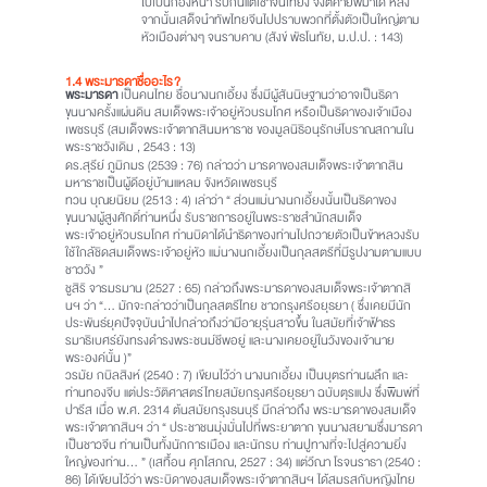
ไปเป็นกองหน้า รบกันแต่เช้าจนเที่ยง จึงตีค่ายพม่าได้ หลัง
จากนั้นเสด็จนำทัพไทยจีนไปปราบพวกที่ตั้งตัวเป็นใหญ่ตาม
หัวเมืองต่างๆ จนราบคาบ (สังข์ พัธโนทัย, ม.ป.ป. : 143)
1.4 พระมารดาชื่ออะไร
?
พระมารดา
เป็นคนไทย ชื่อนางนกเอี้ยง ซึ่งมีผู้สันนิษฐานว่าอาจเป็นธิดา
ขุนนางครั้งแผ่นดิน สมเด็จพระเจ้าอยู่หัวบรมโกศ หรือเป็นธิดาของเจ้าเมือง
เพชรบุรี (สมเด็จพระเจ้าตากสินมหาราช ของมูลนิธิอนุรักษ์โบราณสถานใน
พระราชวังเดิม , 2543 : 13)
ดร.สุรีย์ ภูมิภมร (2539 : 76) กล่าวว่า มารดาของสมเด็จพระเจ้าตากสิน
มหาราชเป็นผู้ดีอยู่บ้านแหลม จังหวัดเพชรบุรี
ทวน บุณยนิยม (2513 : 4) เล่าว่า “ ส่วนแม่นางนกเอี้ยงนั้นเป็นธิดาของ
ขุนนางผู้สูงศักดิ์ท่านหนึ่ง รับราชการอยู่ในพระราชสำนักสมเด็จ
พระเจ้าอยู่หัวบรมโกศ ท่านบิดาได้นำธิดาของท่านไปถวายตัวเป็นข้าหลวงรับ
ใช้ใกล้ชิดสมเด็จพระเจ้าอยู่หัว แม่นางนกเอี้ยงเป็นกุลสตรีที่มีรูปงามตามแบบ
ชาววัง ”
ชูสิริ จารมรมาน (2527 : 65) กล่าวถึงพระมารดาของสมเด็จพระเจ้าตากสิ
นฯ ว่า “… มักจะกล่าวว่าเป็นกุลสตรีไทย ชาวกรุงศรีอยุธยา ( ซึ่งเคยมีนัก
ประพันธ์ยุคปัจจุบันนำไปกล่าวถึงว่ามีอายุรุ่นสาวขึ้น ในสมัยที่เจ้าฟ้าธร
รมาธิเบศร์ยังทรงดำรงพระชนม์ชีพอยู่ และนางเคยอยู่ในวังของเจ้านาย
พระองค์นั้น )”
วรมัย กบิลสิงห์ (2540 : 7) เขียนไว้ว่า นางนกเอี้ยง เป็นบุตรท่านผลึก และ
ท่านทองจีบ แต่ประวัติศาสตร์ไทยสมัยกรุงศรีอยุธยา ฉบับตุรแปง ซึ่งพิมพ์ที่
ปารีส เมื่อ พ.ศ. 2314 ต้นสมัยกรุงธนบุรี มีกล่าวถึง พระมารดาของสมเด็จ
พระเจ้าตากสินฯ ว่า “ ประชาชนมุ่งมั่นไปที่พระยาตาก ขุนนางสยามซึ่งมารดา
เป็นชาวจีน ท่านเป็นทั้งนักการเมือง และนักรบ ท่านปูทางที่จะไปสู่ความยิ่ง
ใหญ่ของท่าน… ” (เสทื้อน ศุภโสภณ, 2527 : 34) แต่วีณา โรจนราธา (2540 :
86) ได้เขียนไว้ว่า พระบิดาของสมเด็จพระเจ้าตากสินฯ ได้สมรสกับหญิงไทย