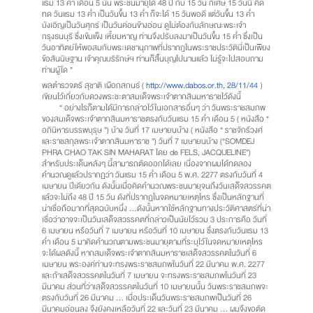
แรม 13 ค่ำ เดือน 5 นั้น พระชนมายุได้ 48 ปี กับ 15 วัน ก็เศษ 15 วันนี้ คิด
ทด วันแรม 13 ค่ำ เป็นวันขึ้น 13 ค่ำ ก็จะได้ 15 วันพอดี แต่วันขึ้น 13 ค่ำ
บังเอิญเป็นวันศุกร์ เป็นวันค่อนข้างอ่อน ดูไม่ต้องกับลักษณะพระเจ้า
กรุงธนบุรี ซึ่งเข้มแข็ง เหี้ยมหาญ ท่านจึงปรับลงมาเป็นวันขึ้น 15 ค่ำ ซึ่งเป็น
วันอาทิตย์ให้พอสมกับพระเดชานุภาพที่ปรากฎในพระราชประวัตินี่เป็นเพียง
ข้อสันนิษฐาน เจ้าคุณบริรักษ์ฯ ท่านก็สิ้นบุญไปนานแล้ว ไม่รู้จะไปสอบถาม
ท่านผู้ใด ”
พลตำรวจตรี สุชาติ เผือกสกนธ์ (
http://www.dabos.or.th, 28/11/44
)
เขียนไว้เกี่ยวกับดวงพระชะตาสมเด็จพระเจ้าตากสินมหาราชไว้ดังนี้
“ อย่างไรก็ตามได้มีการกล่าวไว้ในเอกสารอื่นๆ ว่า วันพระราชสมภพ
ของสมเด็จพระเจ้าตากสินมหาราชตรงกับวันแรม 15 ค่ำ เดือน 5 ( หนังสือ “
อภินิหารบรรพบุรุษ ”) บ้าง วันที่ 17 เมษายนบ้าง ( หนังสือ “ ราชจักรีวงศ์
และราชสกุลพระเจ้าตากสินมหาราช ”) วันที่ 7 เมษายนบ้าง (“SOMDEJ
PHRA CHAO TAK SIN MAHARAT โดย de FELS, JACQUELINE”)
สำหรับประเด็นหลังๆ นี้สามารถตัดออกได้เลย เนื่องจากผมได้ทดลอง
คำนวณดูแล้วปรากฏว่า วันแรม 15 ค่ำ เดือน 5 พ.ศ. 2277 ตรงกับวันที่ 4
เมษายน ปีเดียวกัน ดังนั้นเมื่อคิดคำนวณพระชนมายุจนถึงวันเสด็จสวรรคต
แล้วจะไม่ถึง 48 ปี 15 วัน ดังที่ปรากฏในจดหมายเหตุโหร ซึ่งเป็นหลักฐานที่
น่าเชื่อถือมากที่สุดฉบับหนึ่ง …ดังนั้นหากใช้หลักฐานทางประวัติศาสตร์ที่น่า
เชื่อว่าอาจจะเป็นวันเสด็จสวรรคตที่กล่าวเป็นนัยไว้รวม 3 ประการคือ วันที่
6 เมษายน หรือวันที่ 7 เมษายน หรือวันที่ 10 เมษายน ซึ่งตรงกับวันแรม 13
ค่ำ เดือน 5 มาคิดคำนวณตามพระชนมายุตามที่ระบุไว้ในจดหมายเหตุโหร
จะได้ผลดังนี้ หากสมเด็จพระเจ้าตากสินมหาราชเสด็จสวรรคตในวันที่ 6
เมษายน พระองค์ท่านจะทรงพระราชสมภพในวันที่ 22 มีนาคม พ.ศ. 2277
และถ้าเสด็จสวรรคตในวันที่ 7 เมษายน จะทรงพระราชสมภพในวันที่ 23
มีนาคม ส่วนที่ว่าเสด็จสวรรคตในวันที่ 10 เมษายนนั้น วันพระราชสมภพจะ
ตรงกับวันที่ 26 มีนาคม … เมื่อประเด็นวันพระราชสมภพเป็นวันที่ 26
มีนาคมอ่อนลง จึงยังคงเหลือวันที่ 22 และวันที่ 23 มีนาคม … ผมจึงขอตัด