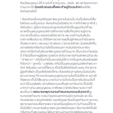
ศิลปวัฒนธรรม ปีที่ 6 ฉบับที่ 8 มิถุนายน , 2528 : 85-93 โดยกล่าวว่า
ท่านน่าจะเป็น
โอรสลับของสมเด็จพระเจ้าอยู่หัวบรมโกศ
โดยให้ข้อ
สันนิษฐานดังนี้
“ สังคมไทยครั้งกรุงศรีอยุธยาตอนปลายในช่วงนั้น ยังเป็นสังคมที่เต็ม
ไปด้วยระบบชั้นวรรณะ คือคนไทยนั้นถือตัวมาก การที่เจ้าพระยาจักรี (
วัดโรงฆ้อง ) ผู้นั้นจะยินยอมรับลูกคนจีนเข้าไปเลี้ยงดูอุปถัมภ์ค้ำจุน
ขนาดเป็นบุตรบุญธรรมให้การศึกษาอย่างเต็มที่จนมีความรู้ความ
สามารถเป็นเยี่ยม ตลอดจนชีวิตราชการ พระองค์ท่านเริ่มต้นรับ
ราชการเพียงไม่นาน วิถีชีวิตทางราชการพุ่งขึ้นสู่ตำแหน่งเจ้าเมืองตาก
เป็นพระยาตาก ( พระชนม์ 33 พรรษา ) ในเวลามิช้านัก นั่นแสดงให้เห็น
อย่างชัดแจ้งเหลือเกินว่ามิใช่เรื่องธรรมดา คนในสมัยก่อนจะต้อง
วิเคราะห์วิจัยกันถึงเรื่องชาติตะกูลอย่างถี่ถ้วนมาก เห็นจะยิ่งกว่าในสมัย
นี้ ถ้าไม่มีเชื้อสายผู้ดีมีตระกูลแล้วจะเข้ารับราชการดำรงตำแหน่งถึงระดับ
“ เจ้าพระยา ” หรือขั้นเจ้าเมืองขนาดนั้นมิได้ หากเป็นลูกคนจีนหรือแม้แต่
ที่เรียกว่า “ ลูกครึ่ง ” มาแต่เดิม เข้าไปเป็นบุตรบุญธรรมอดีตเจ้าพระยา
จักรี วัดโรงฆ้อง อย่างนี้ก็แทบจะเป็นไปไม่ได้หรือไม่มีทางเลย ข้าราชการ
ผู้สูงศักดิ์แม้จะเป็นอดีตไปแล้วก็ตาม สิ่งแวดล้อมทางสังคมนั้นยังบังคับ
และบงการอยู่ ที่จะยอมรับบุตรบุญธรรมอย่างนั้นเป็นไปได้ยาก อย่างดี
ที่สุดคงจะเก็บไว้เพียงฐานะนายกับบ่าว ไม่ถึงกับเป็นทาสในเรือนเบี้ยก็
นับว่าเป็นบุญโขแล้ว อย่างดีพอจะมองเห็นลู่ทางว่าอันน่าจะเป็นไปได้
มากกว่า ฐานะบุตรบุญธรรม อาศัยพระราชจริยวัตรบางประการที่
พบเห็นจาก
จดหมายเหตุความทรงจำของกรมหลวงนรินทรเทวี
(ดู
หมายเหตุท้ายบท) จะพบว่าขุนหลวงตากทรงมีความห่วงใย และเป็น
กังวลต่อพระราชวงศ์กษัตริย์ กรุงศรีอยุธยาในครั้งสุดท้ายมาก และทรง
พยายามยกย่องเชื้อสายพระราชวงศ์นั้นอยู่โดยมาก ในทำนองนี้ก็อาจ
เป็นไปได้ว่า ทรงเคารพในราชตระกูลกษัตริย์อยุธยา ซึ่งอาจบ่งให้เห็นได้
ว่าในฐานะที่ พระองค์เอง ได้รับการทะนุบำรุงจากกษัตริย์อยุธยาจน