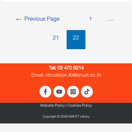
←
Previous Page
1
…
21
22
Tel:
02 470 8214
Email: circulation.lib@kmutt.ac.th
Website Policy
|
Cookies Policy
Copyright © 2026 KMUTT Library