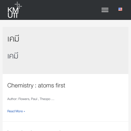
เคมี
เคมี
Chemistry : atoms first
Author: Flowers, Paul , Theopo …
Read More »