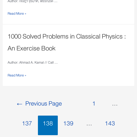
Author: เจษฎา จุรีมาศ, พรรณวดี …
Read More »
1000 Solved Problems in Classical Physics :
An Exercise Book
Author: Ahmad A. Kamal // Call …
Read More »
←
Previous Page
1
…
137
138
139
…
143