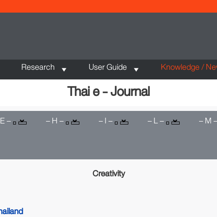
Research
User Guide
Knowledge / N
Thai e - Journal
 E –
– H –
– I –
– L –
– M 
Creativity
hailand