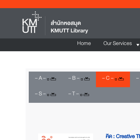
Home
Our Services
– A –
– B –
– C –
–
– S –
– T –
คิด : Creative T