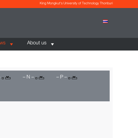
King Mongkut's University of Technology Thonburi
ews
About us
–
– N –
– P –