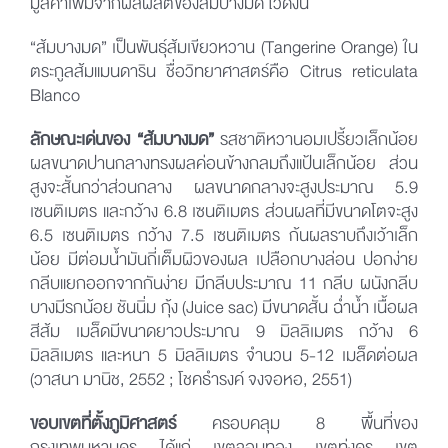
มูลค่าเพิ่มจากผลผลิตของส้มบางมด ไว้ดังนี้
“ส้มบางมด” เป็นพันธุ์ส้มเขียวหวาน (Tangerine Orange) ใน
ตระกูลส้มแมนดาริน ชื่อวิทยาศาสตร์คือ Citrus reticulata
Blanco
ลักษณะเด่นของ “ส้มบางมด”
รสชาติหวานอมเปรี้ยวเล็กน้อย
ผลขนาดปานกลางทรงผลค่อนข้างกลมถึงแป้นเล็กน้อย ส่วน
สูงจะสั้นกว่าส่วนกลาง ผลขนาดกลางจะสูงประมาณ 5.9
เซนติเมตร และกว้าง 6.8 เซนติเมตร ส่วนผลที่มีขนาดโตจะสูง
6.5 เซนติเมตร กว้าง 7.5 เซนติเมตร ก้นผลราบถึงเว้าเล็ก
น้อย มีต่อมน้ำมันถี่เต็มผิวของผล เปลือกบางล่อน ปอกง่าย
กลีบแยกออกจากกันง่าย มีกลีบประมาณ 11 กลีบ ผนังกลีบ
บางมีรกน้อย ชันนิ่ม กุ้ง (Juice sac) มีขนาดสั้น ฉ่ำน้ำ เนื้อผล
สีส้ม เมล็ดมีขนาดยาวประมาณ 9 มิลลิเมตร กว้าง 6
มิลลิเมตร และหนา 5 มิลลิเมตร จำนวน 5-12 เมล็ดต่อผล
(วาสนา มานิช, 2552 ; โชคธำรงค์ จงจอหอ, 2551)
ขอบเขตที่ตั้งภูมิศาสตร์
ครอบคลุม 8 พื้นที่ของ