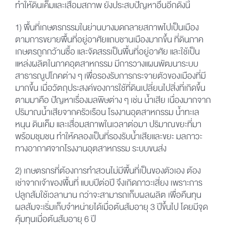
ทำให้ดินเค็มและเสื่อมสภาพ ยังประสบปัญหาอื่นอีกดังนี้
1) พื้นที่เกษตรกรรมในย่านบางมดกลายสภาพไปเป็นเมือง
ตามการขยายพื้นที่อยู่อาศัยแถบชานเมืองมากขึ้น ที่ดินภาค
เกษตรถูกกว้านซื้อ และจัดสรรเป็นพื้นที่อยู่อาศัย และใช้เป็น
แหล่งผลิตในภาคอุตสาหกรรม มีการวางแผนพัฒนาระบบ
สาธารณูปโภคต่าง ๆ เพื่อรองรับการกระจายตัวของเมืองที่มี
มากขึ้น เมื่อวัตถุประสงค์ของการใช้ที่ดินเปลี่ยนไปสิ่งที่เกิดขึ้น
ตามมาคือ ปัญหาเรื่องมลพิษต่าง ๆ เช่น น้ำเสีย เนื่องมากจาก
ปริมาณน้ำเสียจากครัวเรือน โรงงานอุตสาหกรรม น้ำทะเล
หนุน ดินเค็ม และเสื่อมสภาพในเวลาต่อมา ปริมาณขยะที่มา
พร้อมชุมชน ทำให้คลองเป็นที่รองรับน้ำเสียและขยะ มลภาวะ
ทางอากาศจากโรงงานอุตสาหกรรม ระบบขนส่ง
2) เกษตรกรที่ต้องการทำสวนไม่มีพื้นที่เป็นของตัวเอง ต้อง
เช่าจากเจ้าของพื้นที่ แบบปีต่อปี จึงเกิดภาวะเสี่ยง เพราะการ
ปลูกส้มใช้เวลานาน กว่าจะสามารถเก็บผลผลิต เพื่อคืนทุน
ผลส้มจะเริ่มเก็บจำหน่ายได้เมื่อต้นส้มอายุ 3 ปีขึ้นไป โดยมีจุด
คุ้มทุนเมื่อต้นส้มอายุ 6 ปี