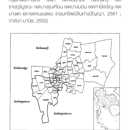
กรุงเทพมหานคร ได้แก่ เขตจอมทอง เขตทุ่งครุ เขต
ราษฎร์บูรณะ เขตบางขุนเทียน เขตบางบอน เขตภาษีเจริญ เขต
บางแค และเขตหนองแขม (กรมทรัพย์สินทางปัญญา, 2561 ;
วาสนา มานิช, 2552)