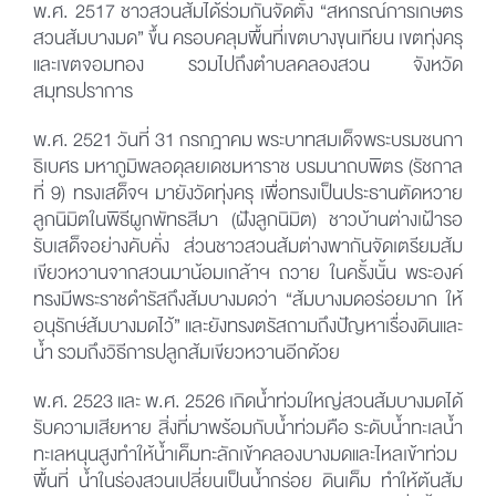
พ.ศ. 2517 ชาวสวนส้มได้ร่วมกันจัดตั้ง “สหกรณ์การเกษตร
สวนส้มบางมด” ขึ้น ครอบคลุมพื้นที่เขตบางขุนเทียน เขตทุ่งครุ
และเขตจอมทอง รวมไปถึงตำบลคลองสวน จังหวัด
สมุทรปราการ
พ.ศ. 2521 วันที่ 31 กรกฎาคม พระบาทสมเด็จพระบรมชนกา
ธิเบศร มหาภูมิพลอดุลยเดชมหาราช บรมนาถบพิตร (รัชกาล
ที่ 9) ทรงเสด็จฯ มายังวัดทุ่งครุ เพื่อทรงเป็นประธานตัดหวาย
ลูกนิมิตในพิธีผูกพัทธสีมา (ฝังลูกนิมิต) ชาวบ้านต่างเฝ้ารอ
รับเสด็จอย่างคับคั่ง ส่วนชาวสวนส้มต่างพากันจัดเตรียมส้ม
เขียวหวานจากสวนมาน้อมเกล้าฯ ถวาย ในครั้งนั้น พระองค์
ทรงมีพระราชดำรัสถึงส้มบางมดว่า “ส้มบางมดอร่อยมาก ให้
อนุรักษ์ส้มบางมดไว้” และยังทรงตรัสถามถึงปัญหาเรื่องดินและ
น้ำ รวมถึงวิธีการปลูกส้มเขียวหวานอีกด้วย
พ.ศ. 2523 และ พ.ศ. 2526 เกิดน้ำท่วมใหญ่สวนส้มบางมดได้
รับความเสียหาย สิ่งที่มาพร้อมกับน้ำท่วมคือ ระดับน้ำทะเลน้ำ
ทะเลหนุนสูงทำให้น้ำเค็มทะลักเข้าคลองบางมดและไหลเข้าท่วม
พื้นที่ น้ำในร่องสวนเปลี่ยนเป็นน้ำกร่อย ดินเค็ม ทำให้ต้นส้ม