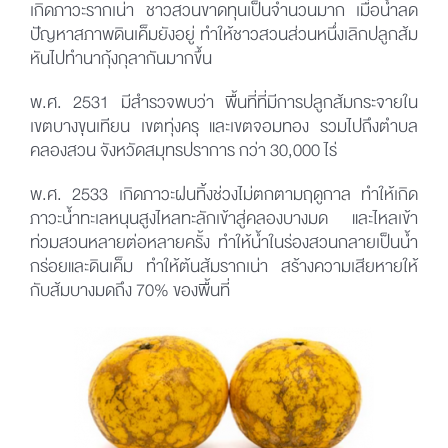
เกิดภาวะรากเน่า ชาวสวนขาดทุนเป็นจำนวนมาก เมื่อน้ำลด
ปัญหาสภาพดินเค็มยังอยู่ ทำให้ชาวสวนส่วนหนึ่งเลิกปลูกส้ม
หันไปทำนากุ้งกุลากันมากขึ้น
พ.ศ. 2531 มีสำรวจพบว่า พื้นที่ที่มีการปลูกส้มกระจายใน
เขตบางขุนเทียน เขตทุ่งครุ และเขตจอมทอง รวมไปถึงตำบล
คลองสวน จังหวัดสมุทรปราการ กว่า 30,000 ไร่
พ.ศ. 2533 เกิดภาวะฝนทิ้งช่วงไม่ตกตามฤดูกาล ทำให้เกิด
ภาวะน้ำทะเลหนุนสูงไหลทะลักเข้าสู่คลองบางมด และไหลเข้า
ท่วมสวนหลายต่อหลายครั้ง ทำให้น้ำในร่องสวนกลายเป็นน้ำ
กร่อยและดินเค็ม ทำให้ต้นส้มรากเน่า สร้างความเสียหายให้
กับส้มบางมดถึง 70% ของพื้นที่