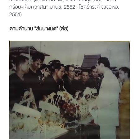
ชาวสวนส้ม (ต้องการน้ำจืด) และชาวนากุ้ง (ต้องการน้ำ
กร่อย-เค็ม) (วาสนา มานิช, 2552 ; โชคธำรงค์ จงจอหอ,
2551)
ตามตำนาน "ส้มบางมด" (ต่อ)