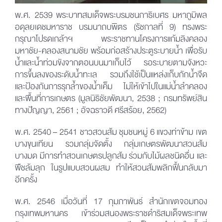
พ.ศ. 2539 พระบาทสมเด็จพระบรมชนกาธิเบศร มหาภูมิพล
อดุลยเดชมหาราช บรมนาถบพิตร (รัชกาลที่ 9) ทรงพระ
กรุณาโปรดเกล้าฯ พระราชทานโครงการแก้มลิงคลอง
มหาชัย-คลองสนามชัย พร้อมก่อสร้างประตูระบายน้ำ เพื่อรับ
น้ำและน้ำท่วมขังจากตอนบนมาเก็บไว้ รอระบายตามจังหวะ
การขึ้นลงของระดับน้ำทะเล รวมถึงใช้เป็นแหล่งเก็บกักน้ำจืด
และป้องกันการรุกล้ำของน้ำเค็ม ไม่ให้เข้าไปในแม่น้ำลำคลอง
และพื้นที่การเกษตร (มูลนิธิชัยพัฒนา, 2538 ; กรมทรัพย์สิน
ทางปัญญา, 2561 ; อัจฉราวดี ศรีสร้อย, 2562)
พ.ศ. 2540 – 2541 ชาวสวนส้ม ชุมชนหมู่ 6 แขวงท่าข้าม เขต
บางขุนเทียน รวมกลุ่มจัดตั้ง กลุ่มเกษตรพัฒนาสวนส้ม
บางมด มีการทำสวนเกษตรปลูกส้ม ร่วมกับไม้ผลชนิดอื่น และ
พืชล้มลุก ในรูปแบบสวนผสม ทำให้สวนส้มพลิกฟื้นกลับมา
อีกครั้ง
พ.ศ. 2546 เมื่อวันที่ 17 กุมภาพันธ์ สำนักเขตจอมทอง
กรุงเทพมหานคร เข้าร่วมสนองพระราชดำริสมเด็จพระเทพ