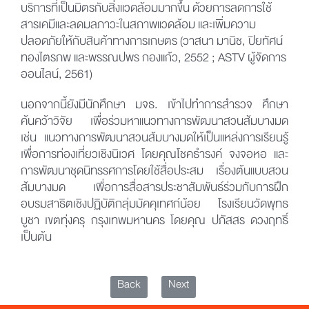
บริการที่เป็นมิตรกับสิ่งแวดล้อมมากขึ้น ด้วยการลดการใช้
สารเคมีและลดมลภาวะในสภาพแวดล้อม และเพิ่มความ
ปลอดภัยให้กับสินค้าทางการเกษตร (วาสนา มานิช, ปิยทัศน์
ทองไตรภพ และพรรณปพร กองแก้ว, 2552 ; ASTV ผู้จัดการ
ออนไลน์, 2561)
นอกจากนี้ยังมีนักศึกษา มจธ. เข้าไปทำการสำรวจ ศึกษา
ค้นคว้าวิจัย เพื่อร่วมหาแนวทางการพัฒนาสวนส้มบางมด
เช่น แนวทางการพัฒนาสวนส้มบางมดให้เป็นแหล่งการเรียนรู้
เพื่อการท่องเที่ยวเชิงนิเวศ โดยคุณโชคธำรงค์ จงจอหอ และ
การพัฒนาชุดนิทรรศการโดยใช้สื่อประสม เรื่องต้นแบบสวน
ส้มบางมด เพื่อการสื่อสารประชาสัมพันธ์ร่วมกับการฝึก
อบรมสาธิตเชิงปฏิบัติกลุ่มมัคคุเทศก์น้อย โรงเรียนวัดพุทธ
บูชา เขตทุ่งครุ กรุงเทพมหานคร โดยคุณ ปภัสสร ดวงฤทธิ์
เป็นต้น
Back
Next