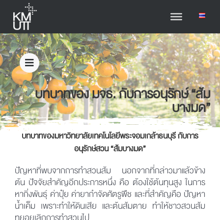
บทบาทของ มจธ. กับการอนุรักษ์ “ส้ม
บางมด”
บทบาทของมหาวิทยาลัยเทคโนโลยีพระจอมเกล้าธนบุรี กับการ
อนุรักษ์สวน “ส้มบางมด”
ปัญหาที่พบจากการทำสวนส้ม นอกจากที่กล่าวมาแล้วข้าง
ต้น ปัจจัยสำคัญอีกประการหนึ่ง คือ ต้องใช้ต้นทุนสูง ในการ
หากิ่งพันธุ์ ค่าปุ๋ย ค่ายากำจัดศัตรูพืช และที่สำคัญคือ ปัญหา
น้ำเค็ม เพราะทำให้ดินเสีย และต้นส้มตาย ทำให้ชาวสวนส้ม