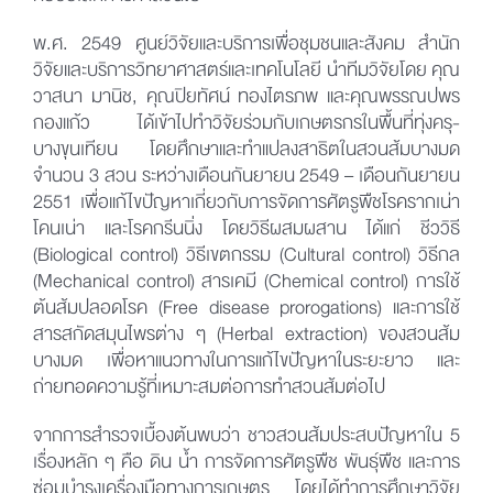
ทยอยเลิกการทำสวนไป
พ.ศ. 2549 ศูนย์วิจัยและบริการเพื่อชุมชนและสังคม สำนัก
วิจัยและบริการวิทยาศาสตร์และเทคโนโลยี นำทีมวิจัยโดย คุณ
วาสนา มานิช, คุณปิยทัศน์ ทองไตรภพ และคุณพรรณปพร
กองแก้ว ได้เข้าไปทำวิจัยร่วมกับเกษตรกรในพื้นที่ทุ่งครุ-
บางขุนเทียน โดยศึกษาและทำแปลงสาธิตในสวนส้มบางมด
จำนวน 3 สวน ระหว่างเดือนกันยายน 2549 – เดือนกันยายน
2551 เพื่อแก้ไขปัญหาเกี่ยวกับการจัดการศัตรูพืชโรครากเน่า
โคนเน่า และโรคกรีนนิ่ง โดยวิธีผสมผสาน ได้แก่ ชีววิธี
(Biological control) วิธีเขตกรรม (Cultural control) วิธีกล
(Mechanical control) สารเคมี (Chemical control) การใช้
ต้นส้มปลอดโรค (Free disease prorogations) และการใช้
สารสกัดสมุนไพรต่าง ๆ (Herbal extraction) ของสวนส้ม
บางมด เพื่อหาแนวทางในการแก้ไขปัญหาในระยะยาว และ
ถ่ายทอดความรู้ที่เหมาะสมต่อการทำสวนส้มต่อไป
จากการสำรวจเบื้องต้นพบว่า ชาวสวนส้มประสบปัญหาใน 5
เรื่องหลัก ๆ คือ ดิน น้ำ การจัดการศัตรูพืช พันธุ์พืช และการ