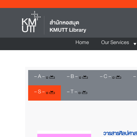
Home
Our Services
– A –
– B –
– C –
–
– S –
– T –
วารสารศิลปศาส